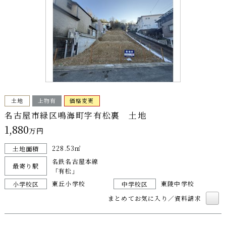
土地
上物有
価格変更
名古屋市緑区鳴海町字有松裏 土地
1,880
万円
228.53㎡
土地面積
名鉄名古屋本線
最寄り駅
「有松」
東丘小学校
東陵中学校
小学校区
中学校区
まとめてお気に入り／資料請求