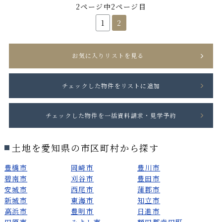
2ページ中2ページ目
1
2
お気に入りリストを見る
土地を愛知県の市区町村から探す
豊橋市
岡崎市
豊川市
碧南市
刈谷市
豊田市
安城市
西尾市
蒲郡市
新城市
東海市
知立市
高浜市
豊明市
日進市
田原市
みよし市
額田郡幸田町