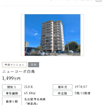
中古マンション
空家
ニューコーポ白鳥
1,499
万円
2LDK
1978/07
間取り
築年月
65.88㎡
5階/11階建
専有面積
所在階
名古屋市名城線
最寄り駅
「神宮西」