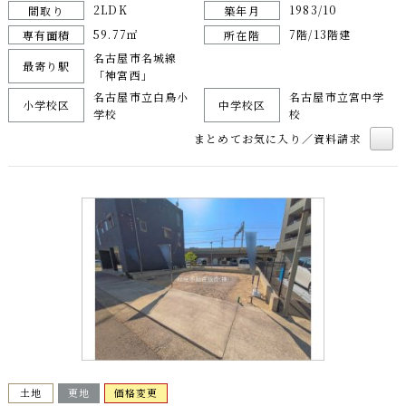
2LDK
1983/10
間取り
築年月
59.77㎡
7階/13階建
専有面積
所在階
名古屋市名城線
最寄り駅
「神宮西」
名古屋市立白鳥小
名古屋市立宮中学
小学校区
中学校区
学校
校
まとめてお気に入り／資料請求
土地
更地
価格変更