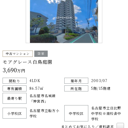
中古マンション
空家
モアグレース白鳥庭園
3,690
万円
4LDK
2003/07
間取り
築年月
86.57㎡
5階/15階建
専有面積
所在階
名古屋市名城線
最寄り駅
「神宮西」
名古屋市立日比野
名古屋市立船方小
小学校区
中学校区
中学校※南校舎中
学校
学校
まとめてお気に入り／資料請求