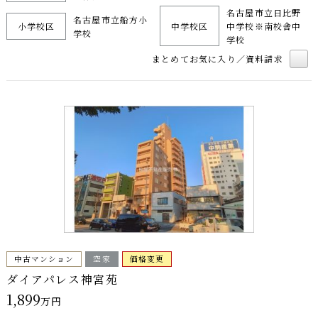
名古屋市立日比野
名古屋市立船方小
小学校区
中学校区
中学校※南校舎中
学校
学校
まとめてお気に入り／資料請求
中古マンション
空家
価格変更
ダイアパレス神宮苑
1,899
万円