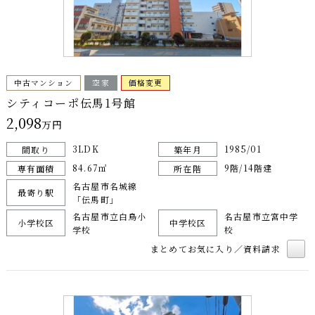
中古マンション
空家
価格変更
シティコーポ伝馬1号館
2,098
万円
3LDK
1985/01
間取り
築年月
84.67㎡
9階/14階建
専有面積
所在階
名古屋市名城線
最寄り駅
「伝馬町」
名古屋市立白鳥小
名古屋市立宮中学
小学校区
中学校区
学校
校
まとめてお気に入り／資料請求