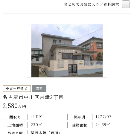
まとめてお気に入り／資料請求
中古一戸建て
空家
名古屋市中川区吉津2丁目
2,580
万円
4LDK
1977/07
間取り
築年月
230㎡
94.39㎡
土地面積
建物面積
関西本線「春田」
最寄り駅