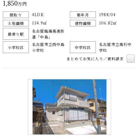
1,850
万円
4LDK
1988/04
間取り
築年月
134.9㎡
106.82㎡
土地面積
建物面積
名古屋臨海高速鉄
最寄り駅
道「中島」
名古屋市立西中島
名古屋市立高杉中
小学校区
中学校区
小学校
学校
まとめてお気に入り／資料請求