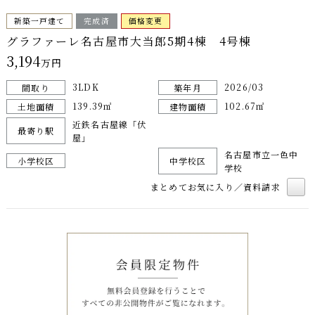
新築一戸建て
完成済
価格変更
グラファーレ名古屋市大当郎5期4棟 4号棟
3,194
万円
3LDK
2026/03
間取り
築年月
139.39㎡
102.67㎡
土地面積
建物面積
近鉄名古屋線「伏
最寄り駅
屋」
名古屋市立一色中
小学校区
中学校区
学校
まとめてお気に入り／資料請求