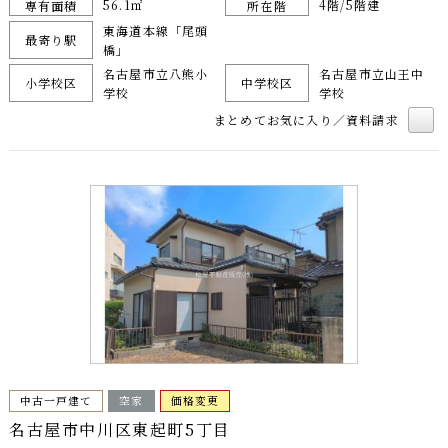
56.1㎡
4階/5階建
専有面積
所在階
東海道本線「尾頭
最寄り駅
橋」
名古屋市立八熊小
名古屋市立山王中
小学校区
中学校区
学校
学校
まとめてお気に入り／資料請求
中古一戸建て
空家
価格変更
名古屋市中川区東起町5丁目