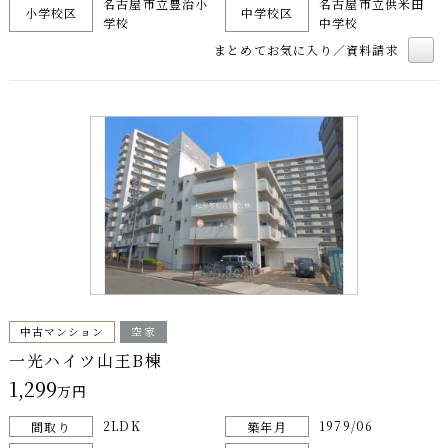
名古屋市立豊治小
名古屋市立供米田
小学校区
中学校区
学校
中学校
まとめてお気に入り／資料請求
中古マンション
空家
一光ハイツ山王B棟
1,299
万円
2LDK
1979/06
間取り
築年月