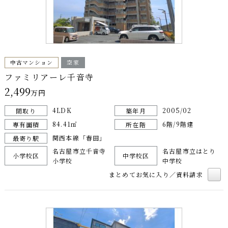
中古マンション
空家
ファミリアーレ千音寺
2,499
万円
4LDK
2005/02
間取り
築年月
84.41㎡
6階/9階建
専有面積
所在階
関西本線「春田」
最寄り駅
名古屋市立千音寺
名古屋市立はとり
小学校区
中学校区
小学校
中学校
まとめてお気に入り／資料請求