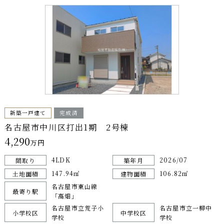
新築一戸建て
完成済
名古屋市中川区打出1期 2号棟
4,290
万円
4LDK
2026/07
間取り
築年月
147.94㎡
106.82㎡
土地面積
建物面積
名古屋市東山線
最寄り駅
「高畑」
名古屋市立荒子小
名古屋市立一柳中
小学校区
中学校区
学校
学校