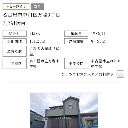
中古一戸建て
空家
名古屋市中川区万場3丁目
2,398
万円
3LDK
1985/11
間取り
築年月
131.25㎡
89.55㎡
土地面積
建物面積
近鉄名古屋線「伏
最寄り駅
屋」
名古屋市立万場小
名古屋市立はとり
小学校区
中学校区
学校
中学校
まとめてお気に入り／資料請求