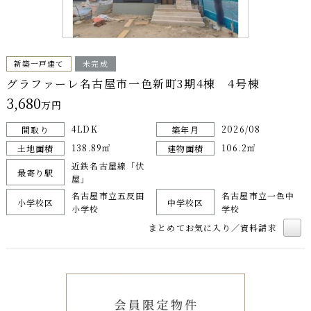
新築一戸建て
未完成
グラファーレ名古屋市一色新町3期4棟 4号棟
3,680
万円
4LDK
2026/08
間取り
築年月
138.89㎡
106.2㎡
土地面積
建物面積
近鉄名古屋線「伏
最寄り駅
屋」
名古屋市立五反田
名古屋市立一色中
小学校区
中学校区
小学校
学校
まとめてお気に入り／資料請求