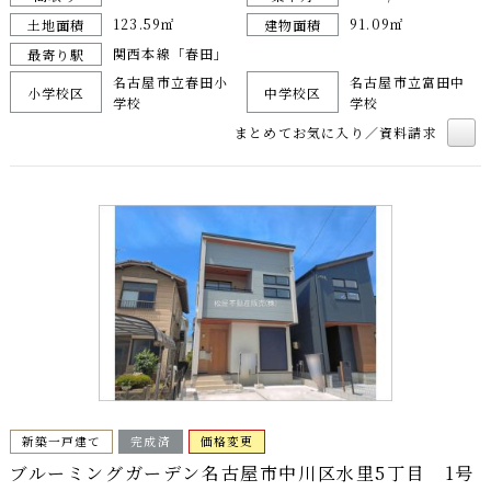
123.59㎡
91.09㎡
土地面積
建物面積
関西本線「春田」
最寄り駅
名古屋市立春田小
名古屋市立富田中
小学校区
中学校区
学校
学校
まとめてお気に入り／資料請求
新築一戸建て
完成済
価格変更
ブルーミングガーデン名古屋市中川区水里5丁目 1号