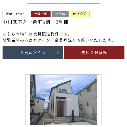
新築一戸建て
会員公開
完成済
価格変更
中川区下之一色町6期 2号棟
こちらの物件は
会員限定物件
です。
閲覧希望の方はログイン／会員登録をお願いいたします。
会員ログイン
無料会員登録