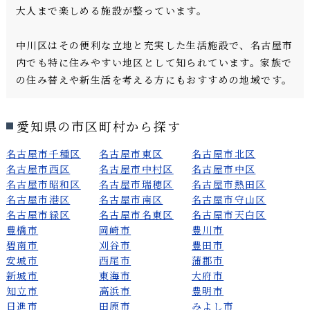
大人まで楽しめる施設が整っています。
中川区はその便利な立地と充実した生活施設で、名古屋市
内でも特に住みやすい地区として知られています。家族で
の住み替えや新生活を考える方にもおすすめの地域です。
愛知県の市区町村から探す
名古屋市千種区
名古屋市東区
名古屋市北区
名古屋市西区
名古屋市中村区
名古屋市中区
名古屋市昭和区
名古屋市瑞穂区
名古屋市熱田区
名古屋市港区
名古屋市南区
名古屋市守山区
名古屋市緑区
名古屋市名東区
名古屋市天白区
豊橋市
岡崎市
豊川市
碧南市
刈谷市
豊田市
安城市
西尾市
蒲郡市
新城市
東海市
大府市
知立市
高浜市
豊明市
日進市
田原市
みよし市