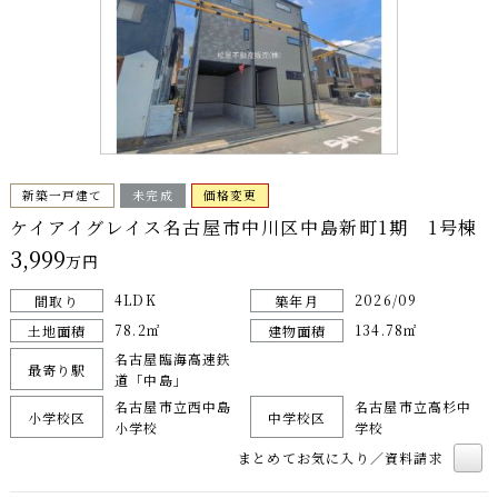
新築一戸建て
未完成
価格変更
ケイアイグレイス名古屋市中川区中島新町1期 1号棟
3,999
万円
4LDK
2026/09
間取り
築年月
78.2㎡
134.78㎡
土地面積
建物面積
名古屋臨海高速鉄
最寄り駅
道「中島」
名古屋市立西中島
名古屋市立高杉中
小学校区
中学校区
小学校
学校
まとめてお気に入り／資料請求