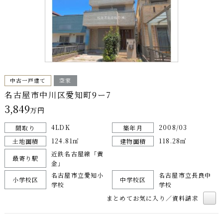
中古一戸建て
空家
名古屋市中川区愛知町9ー7
3,849
万円
4LDK
2008/03
間取り
築年月
124.81㎡
118.28㎡
土地面積
建物面積
近鉄名古屋線「黄
最寄り駅
金」
名古屋市立愛知小
名古屋市立長良中
小学校区
中学校区
学校
学校
まとめてお気に入り／資料請求