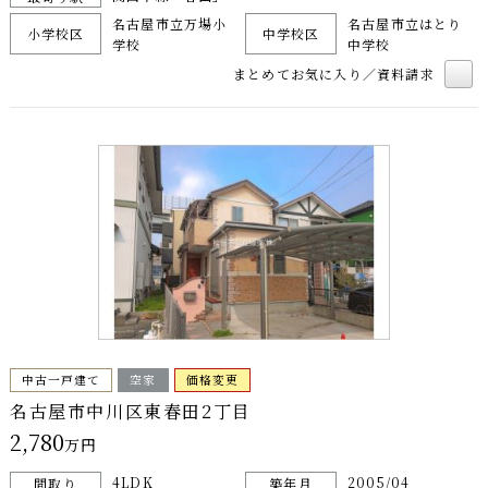
名古屋市立万場小
名古屋市立はとり
小学校区
中学校区
学校
中学校
まとめてお気に入り／資料請求
中古一戸建て
空家
価格変更
名古屋市中川区東春田2丁目
2,780
万円
4LDK
2005/04
間取り
築年月