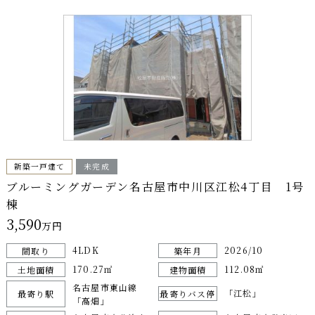
新築一戸建て
未完成
ブルーミングガーデン名古屋市中川区江松4丁目 1号
棟
3,590
万円
4LDK
2026/10
間取り
築年月
170.27㎡
112.08㎡
土地面積
建物面積
名古屋市東山線
「江松」
最寄り駅
最寄りバス停
「高畑」