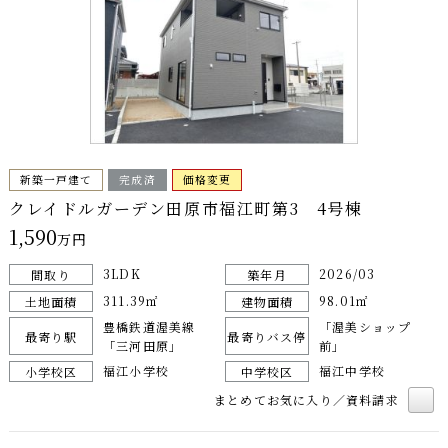
新築一戸建て
完成済
価格変更
クレイドルガーデン田原市福江町第3 4号棟
1,590
万円
3LDK
2026/03
間取り
築年月
311.39㎡
98.01㎡
土地面積
建物面積
豊橋鉄道渥美線
「渥美ショップ
最寄り駅
最寄りバス停
「三河田原」
前」
福江小学校
福江中学校
小学校区
中学校区
まとめてお気に入り／資料請求