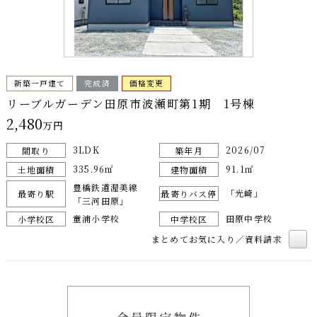
新築一戸建て
完成済
価格変更
リーブルガーデン田原市波瀬町第1期 1号棟
2,480
万円
3LDK
2026/07
間取り
築年月
335.96㎡
91.1㎡
土地面積
建物面積
豊橋鉄道渥美線
「光崎」
最寄り駅
最寄りバス停
「三河田原」
童浦小学校
田原中学校
小学校区
中学校区
まとめてお気に入り／資料請求