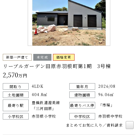
新築一戸建て
未完成
価格変更
リーブルガーデン田原赤羽根町第1期 3号棟
2,570
万円
4LDK
2026/08
間取り
築年月
404.8㎡
96.06㎡
土地面積
建物面積
豊橋鉄道渥美線
「市場」
最寄り駅
最寄りバス停
「三河田原」
赤羽根小学校
赤羽根中学校
小学校区
中学校区
まとめてお気に入り／資料請求