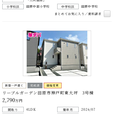
田原中部小学校
田原中学校
小学校区
中学校区
まとめてお気に入り／資料請求
新築一戸建て
完成済
価格変更
リーブルガーデン田原市神戸町東大坪 3号棟
2,790
万円
4LDK
2026/07
間取り
築年月