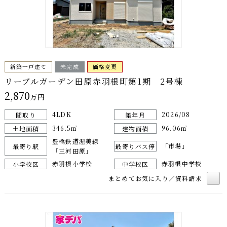
新築一戸建て
未完成
価格変更
リーブルガーデン田原赤羽根町第1期 2号棟
2,870
万円
4LDK
2026/08
間取り
築年月
346.5㎡
96.06㎡
土地面積
建物面積
豊橋鉄道渥美線
「市場」
最寄り駅
最寄りバス停
「三河田原」
赤羽根小学校
赤羽根中学校
小学校区
中学校区
まとめてお気に入り／資料請求