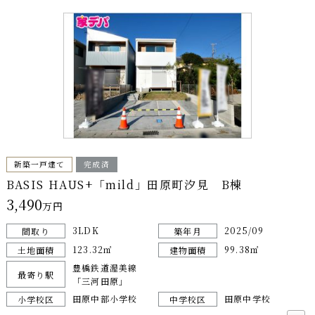
新築一戸建て
完成済
BASIS HAUS+「mild」田原町汐見 B棟
3,490
万円
3LDK
2025/09
間取り
築年月
123.32㎡
99.38㎡
土地面積
建物面積
豊橋鉄道渥美線
最寄り駅
「三河田原」
田原中部小学校
田原中学校
小学校区
中学校区