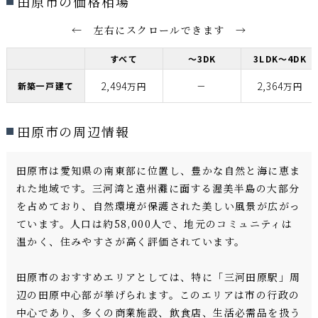
田原市の価格相場
← 左右にスクロールできます →
すべて
～3DK
3LDK～4DK
2,494
－
2,364
新築一戸建て
万円
万円
田原市の周辺情報
田原市は愛知県の南東部に位置し、豊かな自然と海に恵ま
れた地域です。三河湾と遠州灘に面する渥美半島の大部分
を占めており、自然環境が保護された美しい風景が広がっ
ています。人口は約58,000人で、地元のコミュニティは
温かく、住みやすさが高く評価されています。
田原市のおすすめエリアとしては、特に「三河田原駅」周
辺の田原中心部が挙げられます。このエリアは市の行政の
中心であり、多くの商業施設、飲食店、生活必需品を扱う