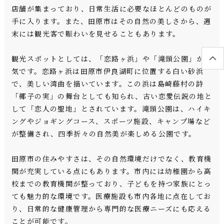
店舗が集まっており、日常生活に必要なほとんどのものが
手に入ります。また、田原市はその自然の美しさから、週
末には観光客で賑わいを見せることもあります。
観光スポットとしては、「恋路ヶ浜」や「滝頭公園」が人
気です。恋路ヶ浜は田原市伊良湖町に位置する白い砂浜
で、美しい湾曲を描いています。この浜は島崎藤村の詩
「椰子の実」の舞台としても知られ、古い恋愛伝説の地と
して「恋人の聖地」とされています。滝頭公園は、ハイキ
ングやジョギングコース、スポーツ施設、キャンプ場など
が整備され、四季折々の自然美が楽しめる公園です。
田原市の住みやすさは、その自然環境だけでなく、教育機
関が充実している点にもあります。市内には幼稚園から高
校までの教育機関が整っており、子どもを持つ家族にとっ
ても魅力的な環境です。医療施設も市内各地に点在してお
り、日常的な健康管理から専門的な医療ニーズにも応える
ことが可能です。