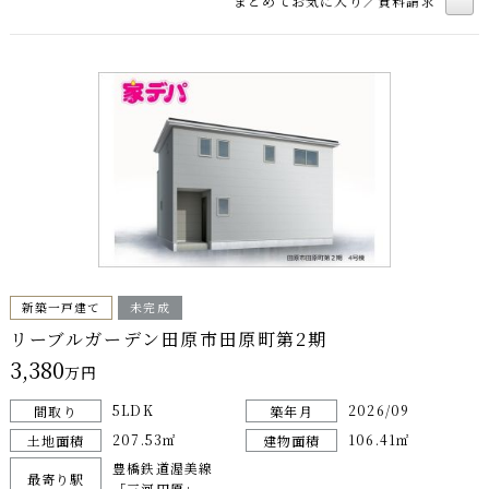
まとめてお気に入り／資料請求
新築一戸建て
未完成
リーブルガーデン田原市田原町第2期
3,380
万円
5LDK
2026/09
間取り
築年月
207.53㎡
106.41㎡
土地面積
建物面積
豊橋鉄道渥美線
最寄り駅
「三河田原」