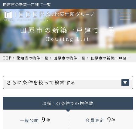
田原市の新築一戸建て一覧
田原市の新築一戸建て一覧
TOP
>
愛知県の物件一覧
>
田原市の物件一覧
>
田原市の新築一戸建て一覧
さらに条件を絞って検索する
お探しの条件での物件数
9
9
一般公開
件
会員限定
件