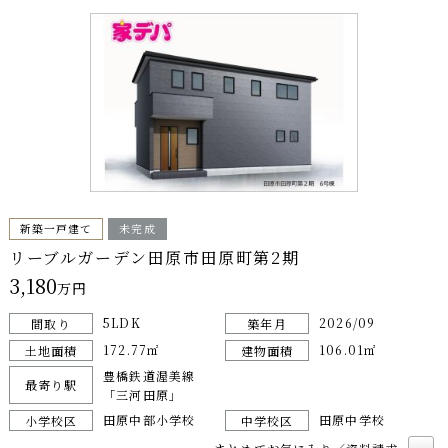
新築一戸建て
未完成
リーブルガーデン田原市田原町第2期
3,180
万円
5LDK
2026/09
間取り
築年月
172.77㎡
106.01㎡
土地面積
建物面積
豊橋鉄道渥美線
最寄り駅
「三河田原」
田原中部小学校
田原中学校
小学校区
中学校区