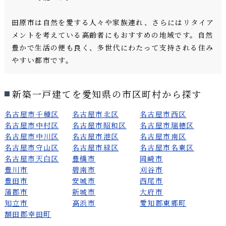
田原市は自然を愛する人々や家族連れ、さらにはリタイア
メントを考えている高齢者にもおすすめの地域です。自然
豊かで生活の便も良く、多世代にわたって支持される住み
やすい都市です。
新築一戸建てを愛知県の市区町村から探す
名古屋市千種区
名古屋市北区
名古屋市西区
名古屋市中村区
名古屋市昭和区
名古屋市瑞穂区
名古屋市中川区
名古屋市港区
名古屋市南区
名古屋市守山区
名古屋市緑区
名古屋市名東区
名古屋市天白区
豊橋市
岡崎市
豊川市
碧南市
刈谷市
豊田市
安城市
西尾市
蒲郡市
新城市
大府市
知立市
高浜市
愛知郡東郷町
額田郡幸田町