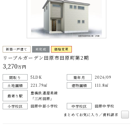
新築一戸建て
未完成
価格変更
リーブルガーデン田原市田原町第2期
3,270
万円
5LDK
2026/09
間取り
築年月
221.79㎡
111.8㎡
土地面積
建物面積
豊橋鉄道渥美線
最寄り駅
「三河田原」
田原中部小学校
田原中学校
小学校区
中学校区
まとめてお気に入り／資料請求