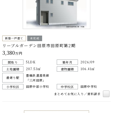
新築一戸建て
未完成
リーブルガーデン田原市田原町第2期
3,380
万円
5LDK
2026/09
間取り
築年月
207.53㎡
106.41㎡
土地面積
建物面積
豊橋鉄道渥美線
最寄り駅
「三河田原」
田原中部小学校
田原中学校
小学校区
中学校区
まとめてお気に入り／資料請求