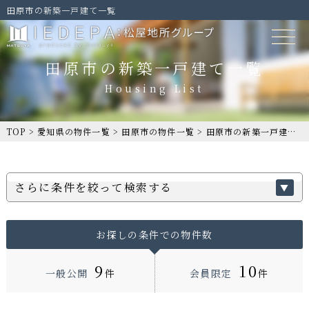
田原市の新築一戸建て一覧
田原市の新築一戸建て一覧
TOP
>
愛知県の物件一覧
>
田原市の物件一覧
>
田原市の新築一戸建て一覧
さらに条件を絞って検索する
お探しの条件での物件数
9
10
一般公開
件
会員限定
件