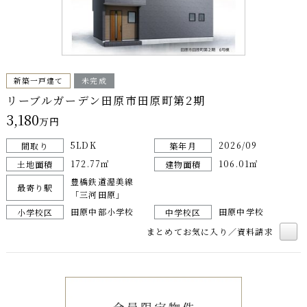
新築一戸建て
未完成
リーブルガーデン田原市田原町第2期
3,180
万円
5LDK
2026/09
間取り
築年月
172.77㎡
106.01㎡
土地面積
建物面積
豊橋鉄道渥美線
最寄り駅
「三河田原」
田原中部小学校
田原中学校
小学校区
中学校区
まとめてお気に入り／資料請求