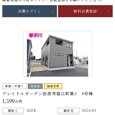
会員ログイン
無料会員登録
新築一戸建て
完成済
価格変更
クレイドルガーデン田原市福江町第3 4号棟
1,590
万円
3LDK
2026/03
間取り
築年月