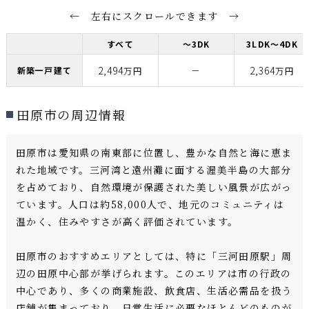
← 左右にスクロールできます →
すべて
～3DK
3LDK～4DK
2,494
－
2,364
新築一戸建て
万円
万円
田原市の周辺情報
田原市は愛知県の南東部に位置し、豊かな自然と海に恵ま
れた地域です。三河湾と遠州灘に面する渥美半島の大部分
を占めており、自然環境が保護された美しい風景が広がっ
ています。人口は約58,000人で、地元のコミュニティは
温かく、住みやすさが高く評価されています。
田原市のおすすめエリアとしては、特に「三河田原駅」周
辺の田原中心部が挙げられます。このエリアは市の行政の
中心であり、多くの商業施設、飲食店、生活必需品を扱う
店舗が集まっており、日常生活に必要なほとんどのものが