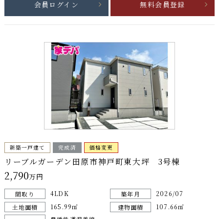
会員ログイン
無料会員登録
新築一戸建て
完成済
価格変更
リーブルガーデン田原市神戸町東大坪 3号棟
2,790
万円
4LDK
2026/07
間取り
築年月
165.99㎡
107.66㎡
土地面積
建物面積