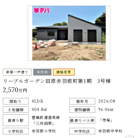
新築一戸建て
未完成
価格変更
リーブルガーデン田原赤羽根町第1期 3号棟
2,570
万円
4LDK
2026/08
間取り
築年月
404.8㎡
96.06㎡
土地面積
建物面積
豊橋鉄道渥美線
「市場」
最寄り駅
最寄りバス停
「三河田原」
赤羽根小学校
赤羽根中学校
小学校区
中学校区