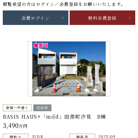
閲覧希望の方はログイン／会員登録をお願いいたします。
会員ログイン
無料会員登録
新築一戸建て
完成済
BASIS HAUS+「mild」田原町汐見 B棟
3,490
万円
3LDK
2025/09
間取り
築年月