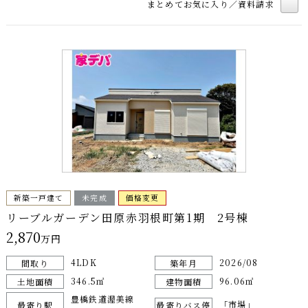
まとめてお気に入り／資料請求
新築一戸建て
未完成
価格変更
リーブルガーデン田原赤羽根町第1期 2号棟
2,870
万円
4LDK
2026/08
間取り
築年月
346.5㎡
96.06㎡
土地面積
建物面積
豊橋鉄道渥美線
「市場」
最寄り駅
最寄りバス停