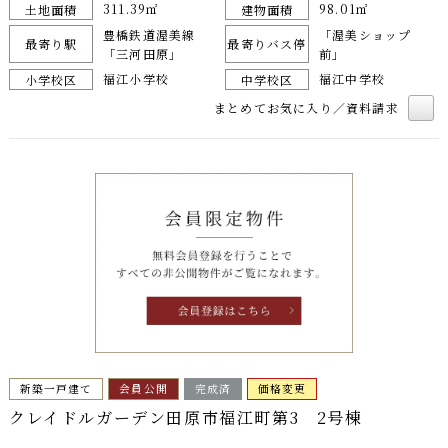
311.39㎡
98.01㎡
土地面積
建物面積
豊橋鉄道渥美線
「渥美ショップ
最寄り駅
最寄りバス停
「三河田原」
前」
福江小学校
福江中学校
小学校区
中学校区
まとめてお気に入り／資料請求
新築一戸建て
会員公開
完成済
価格変更
クレイドルガーデン田原市福江町第3 2号棟