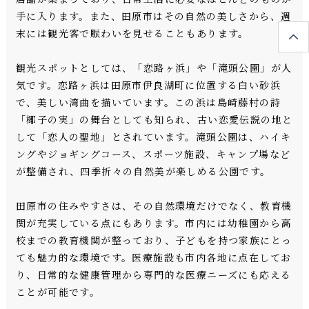
手に入ります。また、田原市はその自然の美しさから、週
末には観光客で賑わいを見せることもあります。
観光スポットとしては、「恋路ヶ浜」や「滝頭公園」が人
気です。恋路ヶ浜は田原市伊良湖町に位置する白い砂浜
で、美しい湾曲を描いています。この浜は島崎藤村の詩
「椰子の実」の舞台としても知られ、古い恋愛伝説の地と
して「恋人の聖地」とされています。滝頭公園は、ハイキ
ングやジョギングコース、スポーツ施設、キャンプ場など
が整備され、四季折々の自然美が楽しめる公園です。
田原市の住みやすさは、その自然環境だけでなく、教育機
関が充実している点にもあります。市内には幼稚園から高
校までの教育機関が整っており、子どもを持つ家族にとっ
ても魅力的な環境です。医療施設も市内各地に点在してお
り、日常的な健康管理から専門的な医療ニーズにも応える
ことが可能です。