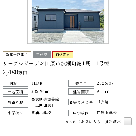
新築一戸建て
完成済
価格変更
リーブルガーデン田原市波瀬町第1期 1号棟
2,480
万円
3LDK
2026/07
間取り
築年月
335.96㎡
91.1㎡
土地面積
建物面積
豊橋鉄道渥美線
「光崎」
最寄り駅
最寄りバス停
「三河田原」
童浦小学校
田原中学校
小学校区
中学校区
まとめてお気に入り／資料請求