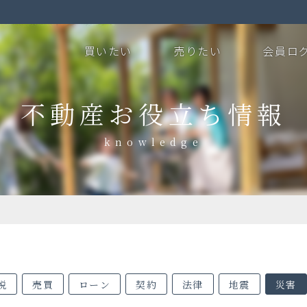
買いたい
売りたい
会員ロ
不動産お役立ち情報
税
売買
ローン
契約
法律
地震
災害