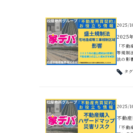
2025/1
202
「不動
等規制
法の影響
タ
2025/1
不動産
「不動