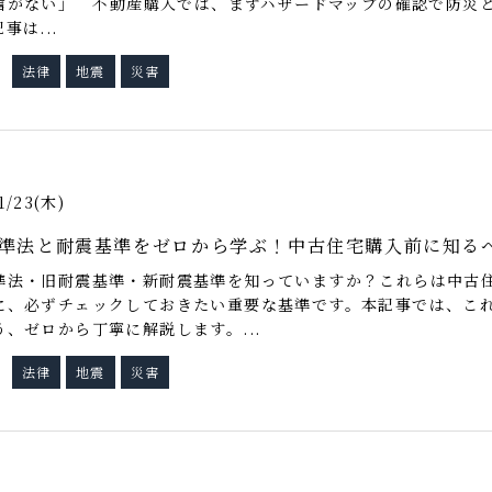
信がない」 不動産購入では、まずハザードマップの確認で防災と
事は...
法律
地震
災害
グ
1/23(木)
準法と耐震基準をゼロから学ぶ！中古住宅購入前に知る
準法・旧耐震基準・新耐震基準を知っていますか？これらは中古
に、必ずチェックしておきたい重要な基準です。本記事では、こ
う、ゼロから丁寧に解説します。...
法律
地震
災害
グ