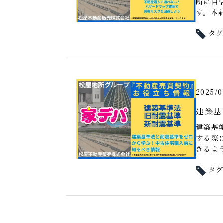
断に自
す。本記
タ
2025/0
建築基
建築基
する際
きるよ
タ