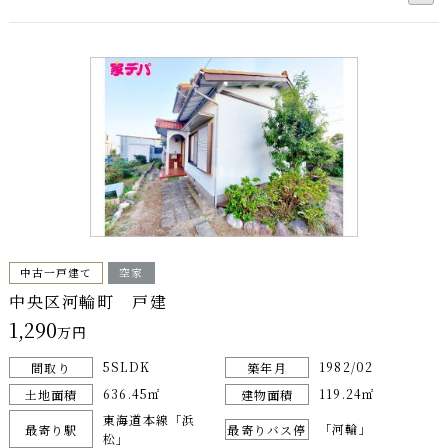
中古一戸建て
空家
中央区河輪町 戸建
1,290
万円
5SLDK
1982/02
間取り
築年月
636.45㎡
119.24㎡
土地面積
建物面積
東海道本線「浜
「河輪」
最寄り駅
最寄りバス停
松」