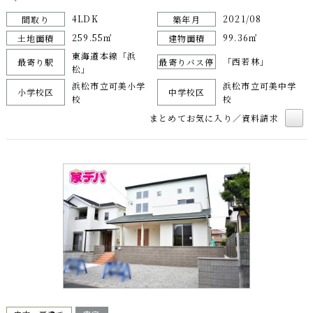
4LDK
2021/08
間取り
築年月
259.55㎡
99.36㎡
土地面積
建物面積
東海道本線「浜
「西若林」
最寄り駅
最寄りバス停
松」
浜松市立可美小学
浜松市立可美中学
小学校区
中学校区
校
校
まとめてお気に入り／資料請求