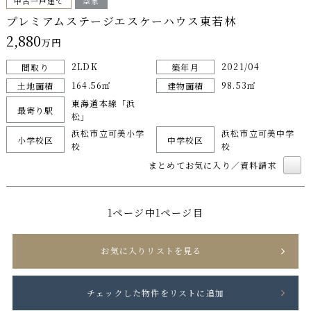
中古一戸建て
空家
プレミアムステージエスケーハウス東若林
2,880
万円
2LDK
2021/04
間取り
築年月
164.56㎡
98.53㎡
土地面積
建物面積
東海道本線「浜
最寄り駅
松」
浜松市立可美小学
浜松市立可美中学
小学校区
中学校区
校
校
まとめてお気に入り／資料請求
1ページ中1ページ目
お気に入りリストを見る