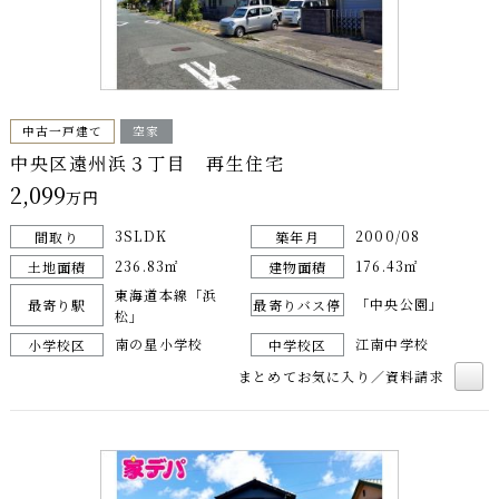
中古一戸建て
空家
中央区遠州浜３丁目 再生住宅
2,099
万円
3SLDK
2000/08
間取り
築年月
236.83㎡
176.43㎡
土地面積
建物面積
東海道本線「浜
「中央公園」
最寄り駅
最寄りバス停
松」
南の星小学校
江南中学校
小学校区
中学校区
まとめてお気に入り／資料請求