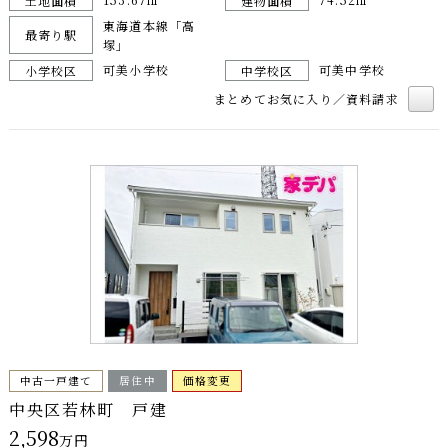
土地面積
建物面積
東海道本線「高
最寄り駅
塚」
可美小学校
可美中学校
小学校区
中学校区
まとめてお気に入り／資料請求
中古一戸建て
居住中
価格変更
中央区若林町 戸建
2,598
万円