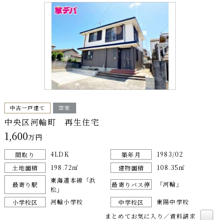
中古一戸建て
空家
中央区河輪町 再生住宅
1,600
万円
4LDK
1983/02
間取り
築年月
198.72㎡
108.35㎡
土地面積
建物面積
東海道本線「浜
「河輪」
最寄り駅
最寄りバス停
松」
河輪小学校
東陽中学校
小学校区
中学校区
まとめてお気に入り／資料請求