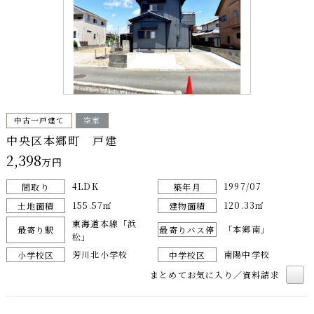
中古一戸建て
空家
中央区本郷町 戸建
2,398
万円
4LDK
1997/07
間取り
築年月
155.57㎡
120.33㎡
土地面積
建物面積
東海道本線「浜
「本郷南」
最寄り駅
最寄りバス停
松」
芳川北小学校
南陽中学校
小学校区
中学校区
まとめてお気に入り／資料請求