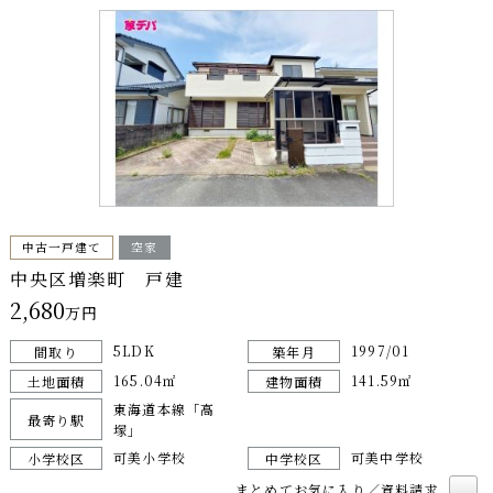
中古一戸建て
空家
中央区増楽町 戸建
2,680
万円
5LDK
1997/01
間取り
築年月
165.04㎡
141.59㎡
土地面積
建物面積
東海道本線「高
最寄り駅
塚」
可美小学校
可美中学校
小学校区
中学校区
まとめてお気に入り／資料請求