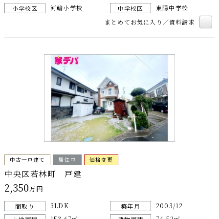
河輪小学校
東陽中学校
小学校区
中学校区
まとめてお気に入り／資料請求
中古一戸建て
居住中
価格変更
中央区若林町 戸建
2,350
万円
3LDK
2003/12
間取り
築年月
153.67㎡
74.52㎡