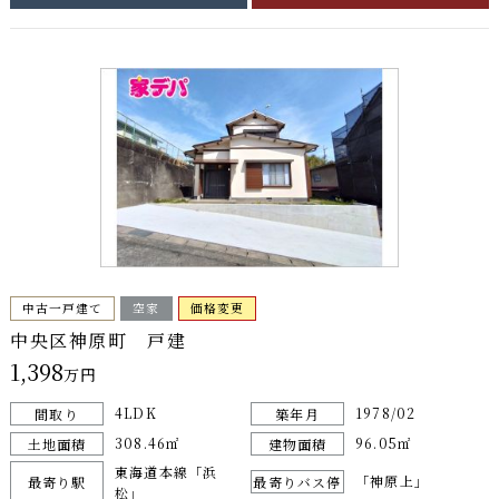
中古一戸建て
空家
価格変更
中央区神原町 戸建
1,398
万円
4LDK
1978/02
間取り
築年月
308.46㎡
96.05㎡
土地面積
建物面積
東海道本線「浜
「神原上」
最寄り駅
最寄りバス停
松」