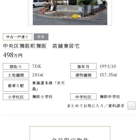
中古一戸建て
空家
中央区舞阪町舞阪 店舗兼居宅
498
万円
7DK
1993/10
間取り
築年月
241㎡
157.35㎡
土地面積
建物面積
東海道本線「弁天
最寄り駅
島」
舞阪小学校
舞阪中学校
小学校区
中学校区
まとめてお気に入り／資料請求