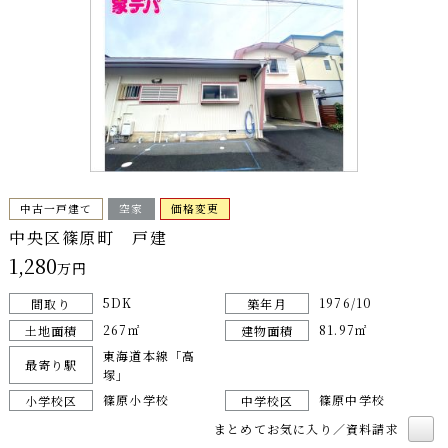
中古一戸建て
空家
価格変更
中央区篠原町 戸建
1,280
万円
5DK
1976/10
間取り
築年月
267㎡
81.97㎡
土地面積
建物面積
東海道本線「高
最寄り駅
塚」
篠原小学校
篠原中学校
小学校区
中学校区
まとめてお気に入り／資料請求