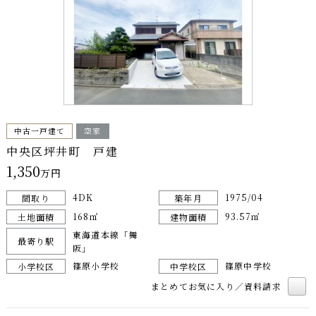
中古一戸建て
空家
中央区坪井町 戸建
1,350
万円
4DK
1975/04
間取り
築年月
168㎡
93.57㎡
土地面積
建物面積
東海道本線「舞
最寄り駅
阪」
篠原小学校
篠原中学校
小学校区
中学校区
まとめてお気に入り／資料請求