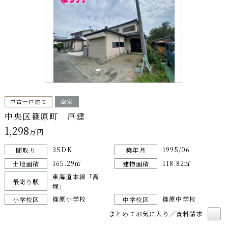
中古一戸建て
空家
中央区篠原町 戸建
1,298
万円
3SDK
1995/06
間取り
築年月
165.29㎡
118.82㎡
土地面積
建物面積
東海道本線「高
最寄り駅
塚」
篠原小学校
篠原中学校
小学校区
中学校区
まとめてお気に入り／資料請求