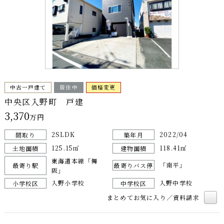
中古一戸建て
居住中
価格変更
中央区入野町 戸建
3,370
万円
2SLDK
2022/04
間取り
築年月
125.15㎡
118.41㎡
土地面積
建物面積
東海道本線「舞
「南平」
最寄り駅
最寄りバス停
阪」
入野小学校
入野中学校
小学校区
中学校区
まとめてお気に入り／資料請求