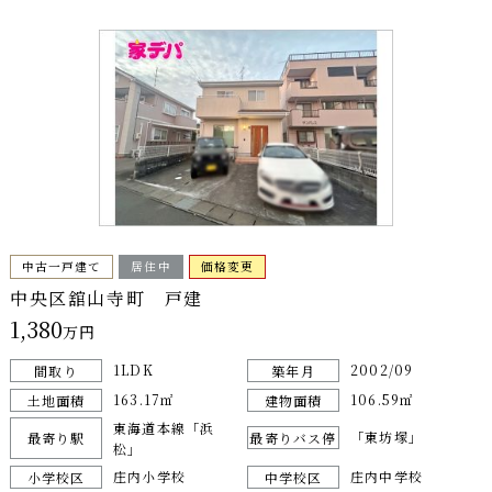
中古一戸建て
居住中
価格変更
中央区舘山寺町 戸建
1,380
万円
1LDK
2002/09
間取り
築年月
163.17㎡
106.59㎡
土地面積
建物面積
東海道本線「浜
「東坊塚」
最寄り駅
最寄りバス停
松」
庄内小学校
庄内中学校
小学校区
中学校区