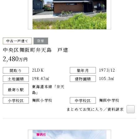
中古一戸建て
空家
中央区舞阪町弁天島 戸建
2,480
万円
2LDK
1973/12
間取り
築年月
198.47㎡
105.3㎡
土地面積
建物面積
東海道本線「弁天
最寄り駅
島」
舞阪小学校
舞阪中学校
小学校区
中学校区
まとめてお気に入り／資料請求