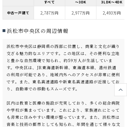
すべて
～3DK
3LDK～4DK
2,787
2,977
2,493
中古一戸建て
万円
万円
万円
浜松市中央区の周辺情報
浜松市中央区は静岡県の西部に位置し、商業と文化が織り
交ざる魅力的なエリアです。この地区は、その便利な立地
と豊かな自然環境で知られ、約59万人が生活していま
す。中央区は、JR東海道新幹線、東海道本線、遠州鉄道
の利用が可能であり、地域内外へのアクセスが非常に便利
です。また、東名高速道路や新東名高速道路が近接してお
り、自動車での移動もスムーズです。
区内は教育と医療の施設が充実しており、多くの総合病院
や学校が集まっています。これにより、家族連れにとって
も非常に住みやすい環境が整っています。また、浜松市は
音楽と技術の都市としても知られ、年間を通じて様々な文