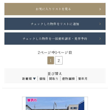
お気に入りリストを見る
2ページ中1ページ目
1
2
並び替え
新着順
▼
価格
間取り
建物面積
築年月