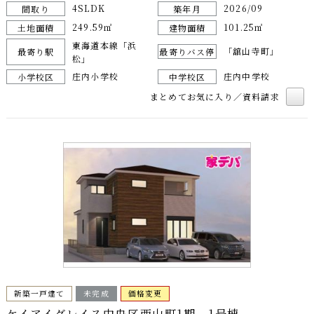
4SLDK
2026/09
間取り
築年月
249.59㎡
101.25㎡
土地面積
建物面積
東海道本線「浜
「舘山寺町」
最寄り駅
最寄りバス停
松」
庄内小学校
庄内中学校
小学校区
中学校区
まとめてお気に入り／資料請求
新築一戸建て
未完成
価格変更
ケイアイグレイス中央区西山町1期 1号棟