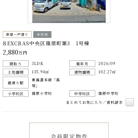
新築一戸建て
未完成
REXCRAS中央区篠原町第3 1号棟
2,880
万円
3LDK
2026/09
間取り
築年月
135.94㎡
102.27㎡
土地面積
建物面積
東海道本線「高
最寄り駅
塚」
篠原小学校
篠原中学校
小学校区
中学校区
まとめてお気に入り／資料請求