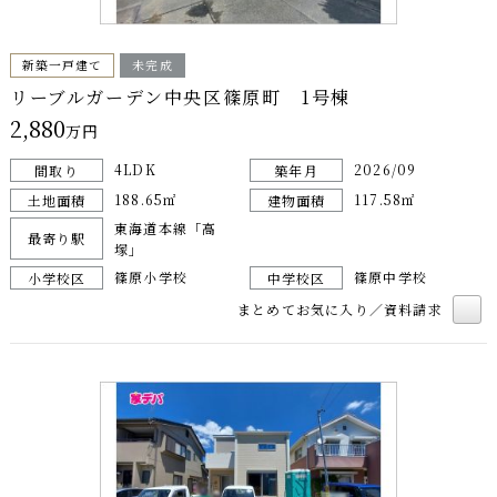
新築一戸建て
未完成
リーブルガーデン中央区篠原町 1号棟
2,880
万円
4LDK
2026/09
間取り
築年月
188.65㎡
117.58㎡
土地面積
建物面積
東海道本線「高
最寄り駅
塚」
篠原小学校
篠原中学校
小学校区
中学校区
まとめてお気に入り／資料請求