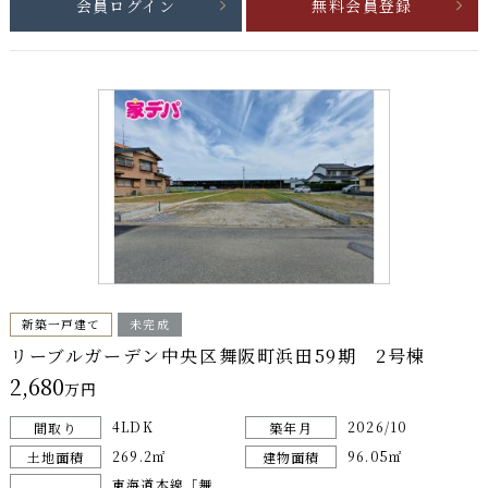
会員ログイン
無料会員登録
新築一戸建て
未完成
リーブルガーデン中央区舞阪町浜田59期 2号棟
2,680
万円
4LDK
2026/10
間取り
築年月
269.2㎡
96.05㎡
土地面積
建物面積
東海道本線「舞