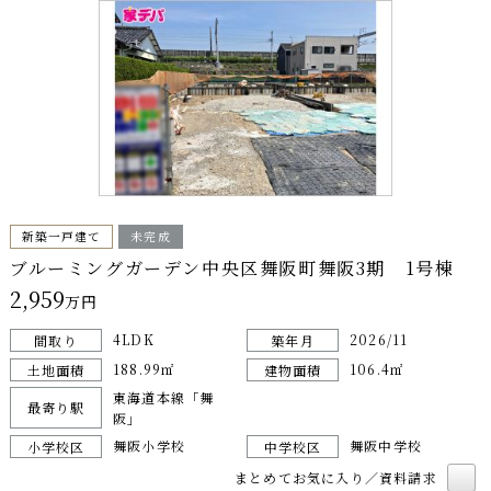
新築一戸建て
未完成
ブルーミングガーデン中央区舞阪町舞阪3期 1号棟
2,959
万円
4LDK
2026/11
間取り
築年月
188.99㎡
106.4㎡
土地面積
建物面積
東海道本線「舞
最寄り駅
阪」
舞阪小学校
舞阪中学校
小学校区
中学校区
まとめてお気に入り／資料請求