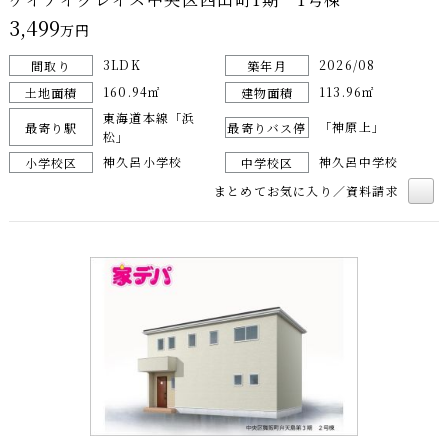
3,499
万円
3LDK
2026/08
間取り
築年月
160.94㎡
113.96㎡
土地面積
建物面積
東海道本線「浜
「神原上」
最寄り駅
最寄りバス停
松」
神久呂小学校
神久呂中学校
小学校区
中学校区
まとめてお気に入り／資料請求