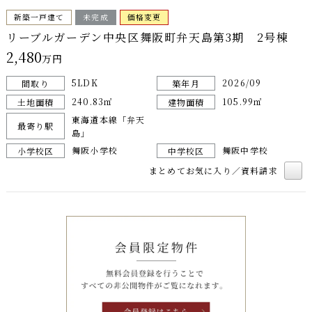
新築一戸建て
未完成
価格変更
リーブルガーデン中央区舞阪町弁天島第3期 2号棟
2,480
万円
5LDK
2026/09
間取り
築年月
240.83㎡
105.99㎡
土地面積
建物面積
東海道本線「弁天
最寄り駅
島」
舞阪小学校
舞阪中学校
小学校区
中学校区
まとめてお気に入り／資料請求