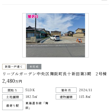
新築一戸建て
未完成
リーブルガーデン中央区舞阪町長十新田第3期 2号棟
2,480
万円
5LDK
2026/11
間取り
築年月
182.5㎡
115.8㎡
土地面積
建物面積
東海道本線「舞
最寄り駅
阪」