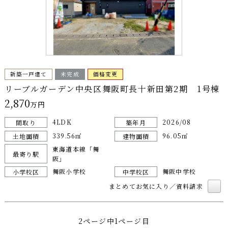
新築一戸建て
未完成
価格変更
リーブルガーデン中央区舞阪町長十新田第2期 1号棟
2,870
万円
4LDK
2026/08
間取り
築年月
339.56㎡
96.05㎡
土地面積
建物面積
東海道本線「舞
最寄り駅
阪」
舞阪小学校
舞阪中学校
小学校区
中学校区
まとめてお気に入り／資料請求
2ページ中1ページ目