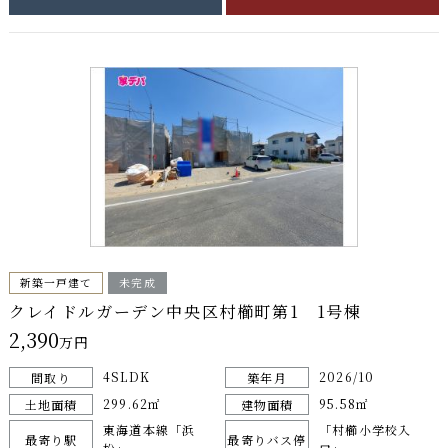
新築一戸建て
未完成
クレイドルガーデン中央区村櫛町第1 1号棟
2,390
万円
4SLDK
2026/10
間取り
築年月
299.62㎡
95.58㎡
土地面積
建物面積
東海道本線「浜
「村櫛小学校入
最寄り駅
最寄りバス停