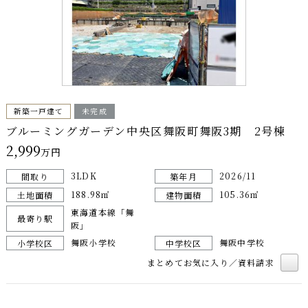
新築一戸建て
未完成
ブルーミングガーデン中央区舞阪町舞阪3期 2号棟
2,999
万円
3LDK
2026/11
間取り
築年月
188.98㎡
105.36㎡
土地面積
建物面積
東海道本線「舞
最寄り駅
阪」
舞阪小学校
舞阪中学校
小学校区
中学校区
まとめてお気に入り／資料請求