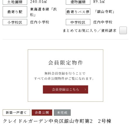
240.01㎡
89.1㎡
土地面積
建物面積
東海道本線「浜
「舘山寺町」
最寄り駅
最寄りバス停
松」
庄内小学校
庄内中学校
小学校区
中学校区
まとめてお気に入り／資料請求
新築一戸建て
会員公開
未完成
クレイドルガーデン中央区舘山寺町第2 2号棟