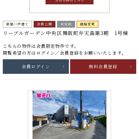
新築一戸建て
会員公開
未完成
価格変更
リーブルガーデン中央区舞阪町弁天島第3期 1号棟
こちらの物件は
会員限定物件
です。
閲覧希望の方はログイン／会員登録をお願いいたします。
会員ログイン
無料会員登録