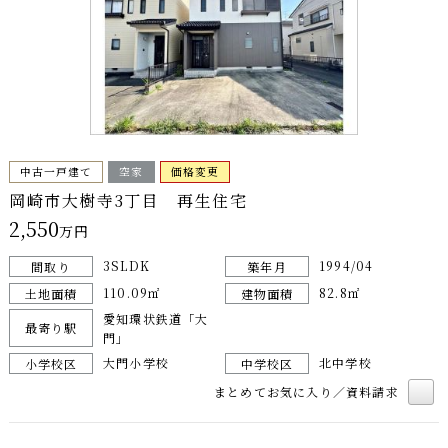
中古一戸建て
空家
価格変更
岡崎市大樹寺3丁目 再生住宅
2,550
万円
3SLDK
1994/04
間取り
築年月
110.09㎡
82.8㎡
土地面積
建物面積
愛知環状鉄道「大
最寄り駅
門」
大門小学校
北中学校
小学校区
中学校区
まとめてお気に入り／資料請求