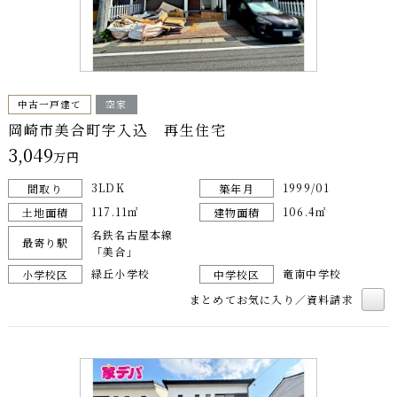
中古一戸建て
空家
岡崎市美合町字入込 再生住宅
3,049
万円
3LDK
1999/01
間取り
築年月
117.11㎡
106.4㎡
土地面積
建物面積
名鉄名古屋本線
最寄り駅
「美合」
緑丘小学校
竜南中学校
小学校区
中学校区
まとめてお気に入り／資料請求