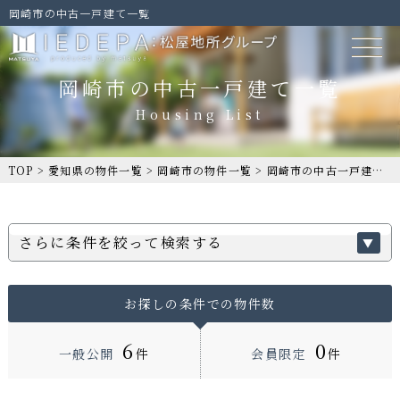
岡崎市の中古一戸建て一覧
岡崎市の中古一戸建て一覧
TOP
>
愛知県の物件一覧
>
岡崎市の物件一覧
>
岡崎市の中古一戸建て一覧
さらに条件を絞って検索する
お探しの条件での物件数
6
0
一般公開
件
会員限定
件