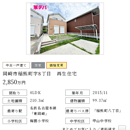
中古一戸建て
空家
価格変更
岡崎市稲熊町字8丁目 再生住宅
2,850
万円
4LDK
2015/11
間取り
築年月
210.3㎡
99.37㎡
土地面積
建物面積
名鉄名古屋本線
「稲熊町八丁目」
最寄り駅
最寄りバス停
「東岡崎」
梅園小学校
甲山中学校
小学校区
中学校区
まとめてお気に入り／資料請求