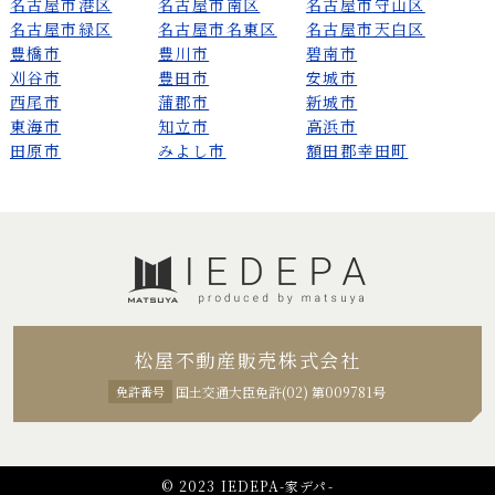
名古屋市港区
名古屋市南区
名古屋市守山区
名古屋市緑区
名古屋市名東区
名古屋市天白区
豊橋市
豊川市
碧南市
刈谷市
豊田市
安城市
西尾市
蒲郡市
新城市
東海市
知立市
高浜市
田原市
みよし市
額田郡幸田町
松屋不動産販売株式会社
免許番号
国土交通大臣免許(02) 第009781号
© 2023 IEDEPA-家デパ-