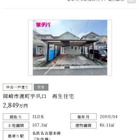
中古一戸建て
空家
岡崎市渡町字圦口 再生住宅
2,849
万円
3LDK
2000/04
間取り
築年月
107.3㎡
86.11㎡
土地面積
建物面積
名鉄名古屋本線
最寄り駅
「矢作橋」