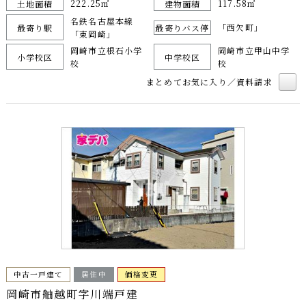
222.25㎡
117.58㎡
土地面積
建物面積
名鉄名古屋本線
「西欠町」
最寄り駅
最寄りバス停
「東岡崎」
岡崎市立根石小学
岡崎市立甲山中学
小学校区
中学校区
校
校
まとめてお気に入り／資料請求
中古一戸建て
居住中
価格変更
岡崎市舳越町字川端戸建