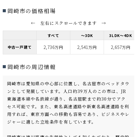
岡崎市の価格相場
← 左右にスクロールできます →
すべて
～3DK
3LDK～4DK
2,736
2,541
2,657
中古一戸建て
万円
万円
万円
岡崎市の周辺情報
岡崎市は愛知県の中心部に位置し、名古屋市のベッドタウ
ンとして発展しています。人口約39万人のこの市は、JR
東海道本線や名鉄線が通り、名古屋駅まで約30分でアク
セス可能です。また、東名高速道路や新東名高速道路を利
用すれば、東京方面への移動も容易であり、ビジネスやレ
ジャーに適した立地条件を有しています。
岡崎市は徳川家康の生誕地としても知られており、歴史的