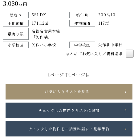
3,080
万円
5SLDK
2006/10
間取り
築年月
171.12㎡
117㎡
土地面積
建物面積
名鉄名古屋本線
最寄り駅
「矢作橋」
矢作北小学校
矢作北中学校
小学校区
中学校区
まとめてお気に入り／資料請求
1ページ中1ページ目
お気に入りリストを見る