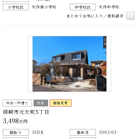
矢作南小学校
矢作中学校
小学校区
中学校区
まとめてお気に入り／資料請求
中古一戸建て
空家
価格変更
岡崎市元欠町5丁目
3,498
万円
3LDK
2002/03
間取り
築年月