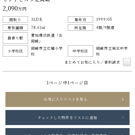
2,090
万円
3LDK
1999/05
間取り
築年月
78.61㎡
4階/9階建
専有面積
所在階
愛知環状鉄道「北
最寄り駅
岡崎」
岡崎市立広幡小学
岡崎市立城北中学
小学校区
中学校区
校
校
まとめてお気に入り／資料請求
1ページ中1ページ目
お気に入りリストを見る