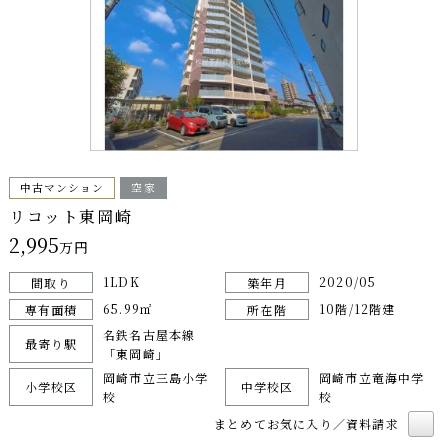
中古マンション
空家
リコット東岡崎
2,995
万円
1LDK
2020/05
間取り
築年月
65.99㎡
10階/12階建
専有面積
所在階
名鉄名古屋本線
最寄り駅
「東岡崎」
岡崎市立三島小学
岡崎市立竜海中学
小学校区
中学校区
校
校
まとめてお気に入り／資料請求