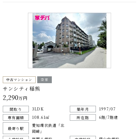
中古マンション
空家
サンシティ稲熊
2,290
万円
3LDK
1997/07
間取り
築年月
108.61㎡
6階/7階建
専有面積
所在階
愛知環状鉄道「北
最寄り駅
岡崎」
梅園小学校
甲山中学校