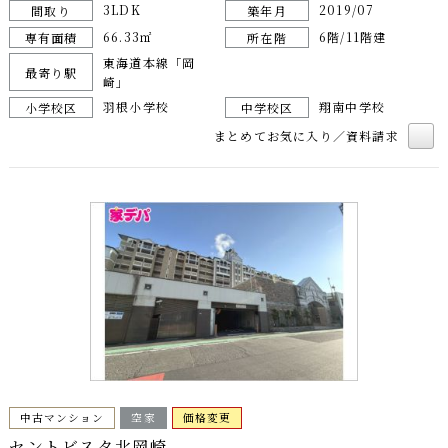
3LDK
2019/07
間取り
築年月
66.33㎡
6階/11階建
専有面積
所在階
東海道本線「岡
最寄り駅
崎」
羽根小学校
翔南中学校
小学校区
中学校区
まとめてお気に入り／資料請求
中古マンション
空家
価格変更
セントビスタ北岡崎