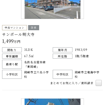
中古マンション
空家
サンポール明大寺
1,499
万円
3LDK
1983/09
間取り
築年月
67.5㎡
1階/5階建
専有面積
所在階
名鉄名古屋本線
最寄り駅
「東岡崎」
岡崎市立六名小学
岡崎市立竜海中学
小学校区
中学校区
校
校
まとめてお気に入り／資料請求