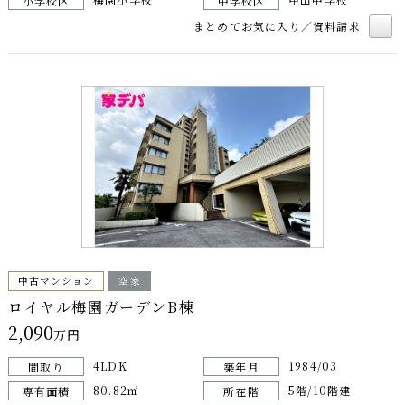
小学校区
中学校区
まとめてお気に入り／資料請求
中古マンション
空家
ロイヤル梅園ガーデンB棟
2,090
万円
4LDK
1984/03
間取り
築年月
80.82㎡
5階/10階建
専有面積
所在階