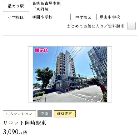
名鉄名古屋本線
最寄り駅
「東岡崎」
梅園小学校
甲山中学校
小学校区
中学校区
まとめてお気に入り／資料請求
中古マンション
空家
価格変更
リコット岡崎駅東
3,090
万円