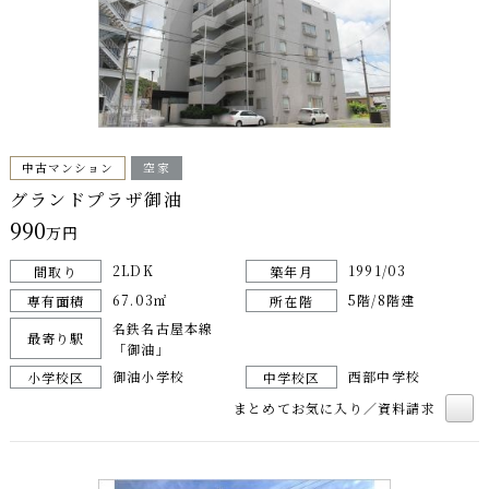
中古マンション
空家
グランドプラザ御油
990
万円
2LDK
1991/03
間取り
築年月
67.03㎡
5階/8階建
専有面積
所在階
名鉄名古屋本線
最寄り駅
「御油」
御油小学校
西部中学校
小学校区
中学校区
まとめてお気に入り／資料請求