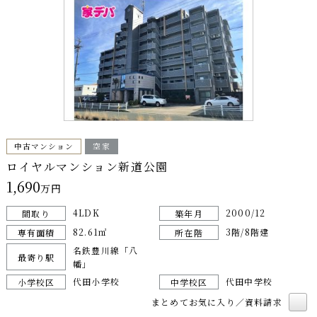
中古マンション
空家
ロイヤルマンション新道公園
1,690
万円
4LDK
2000/12
間取り
築年月
82.61㎡
3階/8階建
専有面積
所在階
名鉄豊川線「八
最寄り駅
幡」
代田小学校
代田中学校
小学校区
中学校区
まとめてお気に入り／資料請求