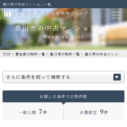
豊川市の中古マンション一覧
豊川市の中古マンション一覧
TOP
>
愛知県の物件一覧
>
豊川市の物件一覧
>
豊川市の中古マンション一覧
さらに条件を絞って検索する
お探しの条件での物件数
7
9
一般公開
件
会員限定
件