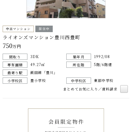
中古マンション
居住中
ライオンズマンション豊川西豊町
750
万円
3DK
1992/08
間取り
築年月
49.27㎡
5階/6階建
専有面積
所在階
飯田線「豊川」
最寄り駅
豊小学校
東部中学校
小学校区
中学校区
まとめてお気に入り／資料請求