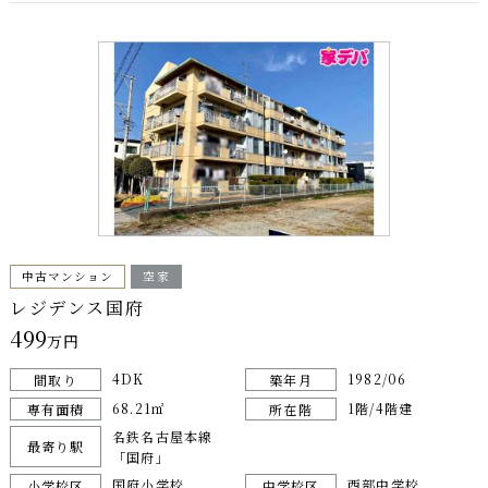
中古マンション
空家
レジデンス国府
499
万円
4DK
1982/06
間取り
築年月
68.21㎡
1階/4階建
専有面積
所在階
名鉄名古屋本線
最寄り駅
「国府」
国府小学校
西部中学校
小学校区
中学校区