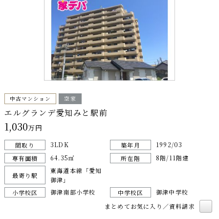
中古マンション
空家
エルグランデ愛知みと駅前
1,030
万円
3LDK
1992/03
間取り
築年月
64.35㎡
8階/11階建
専有面積
所在階
東海道本線「愛知
最寄り駅
御津」
御津南部小学校
御津中学校
小学校区
中学校区
まとめてお気に入り／資料請求