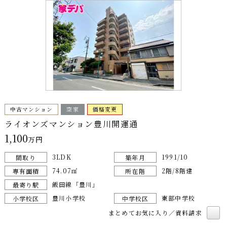
中古マンション
空家
価格変更
ライオンズマンション豊川開運通
1,100
万円
3LDK
1991/10
間取り
築年月
74.07㎡
2階/8階建
専有面積
所在階
飯田線「豊川」
最寄り駅
豊川小学校
東部中学校
小学校区
中学校区
まとめてお気に入り／資料請求