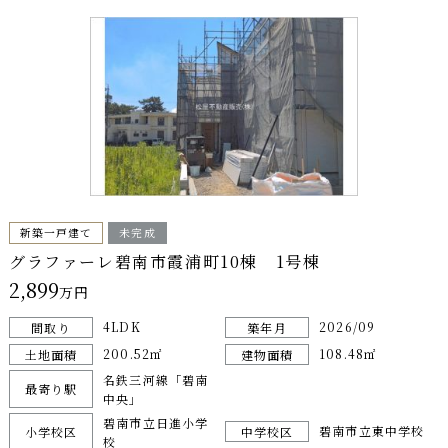
新築一戸建て
未完成
グラファーレ碧南市霞浦町10棟 1号棟
2,899
万円
4LDK
2026/09
間取り
築年月
200.52㎡
108.48㎡
土地面積
建物面積
名鉄三河線「碧南
最寄り駅
中央」
碧南市立日進小学
碧南市立東中学校
小学校区
中学校区
校