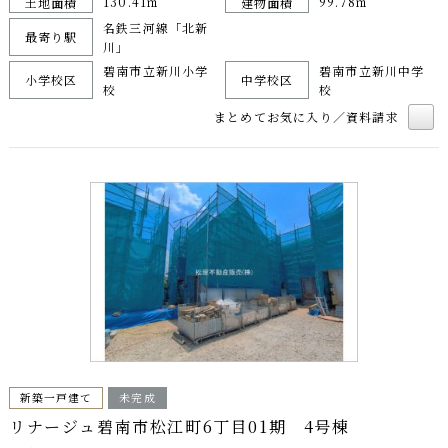
130.41㎡
99.78㎡
土地面積
建物面積
名鉄三河線「北新
最寄り駅
川」
碧南市立新川小学
碧南市立新川中学
小学校区
中学校区
校
校
まとめてお気に入り／資料請求
新築一戸建て
未完成
リナージュ碧南市松江町6丁目01期 4号棟