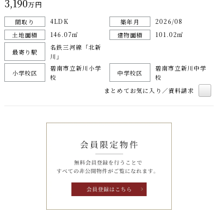
3,190
万円
4LDK
2026/08
間取り
築年月
146.07㎡
101.02㎡
土地面積
建物面積
名鉄三河線「北新
最寄り駅
川」
碧南市立新川小学
碧南市立新川中学
小学校区
中学校区
校
校
まとめてお気に入り／資料請求