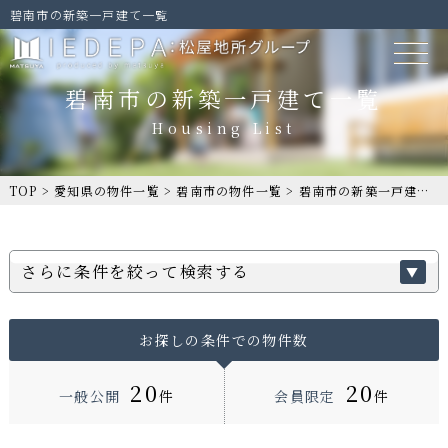
碧南市の新築一戸建て一覧
碧南市の新築一戸建て一覧
TOP
>
愛知県の物件一覧
>
碧南市の物件一覧
>
碧南市の新築一戸建て一覧
さらに条件を絞って検索する
お探しの条件での物件数
20
20
一般公開
件
会員限定
件