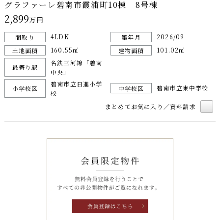
グラファーレ碧南市霞浦町10棟 8号棟
2,899
万円
4LDK
2026/09
間取り
築年月
160.55㎡
101.02㎡
土地面積
建物面積
名鉄三河線「碧南
最寄り駅
中央」
碧南市立日進小学
碧南市立東中学校
小学校区
中学校区
校
まとめてお気に入り／資料請求