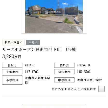
新築一戸建て
未完成
リーブルガーデン碧南市池下町 1号棟
3,280
万円
4LDK
2026/10
間取り
築年月
167.17㎡
115.95㎡
土地面積
建物面積
碧南市立鷲塚小学
碧南市立東中学校
小学校区
中学校区
校
まとめてお気に入り／資料請求