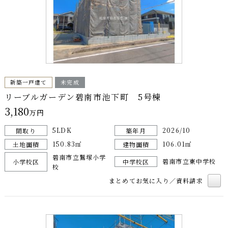
新築一戸建て
未完成
リーブルガーデン碧南市池下町 5号棟
3,180
万円
5LDK
2026/10
間取り
築年月
150.83㎡
106.01㎡
土地面積
建物面積
碧南市立鷲塚小学
碧南市立東中学校
小学校区
中学校区
校
まとめてお気に入り／資料請求