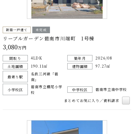
新築一戸建て
未完成
リーブルガーデン碧南市川端町 1号棟
3,080
万円
4LDK
2026/08
間取り
築年月
190.11㎡
97.27㎡
土地面積
建物面積
名鉄三河線「碧
最寄り駅
南」
碧南市立棚尾小学
碧南市立南中学校
小学校区
中学校区
校
まとめてお気に入り／資料請求