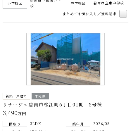
碧南市立鷲塚小学
碧南市立東中学校
小学校区
中学校区
校
まとめてお気に入り／資料請求
新築一戸建て
未完成
リナージュ碧南市松江町6丁目01期 5号棟
3,490
万円
3LDK
2026/08
間取り
築年月