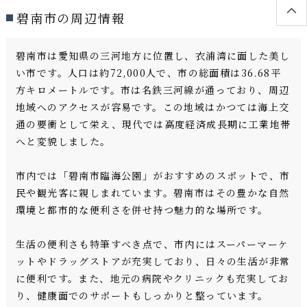
碧南市の周辺情報
碧南市は愛知県の三河地方に位置し、衣浦湾に面した美し
い市です。人口は約72,000人で、市の総面積は36.68平
方キロメートルです。市は名鉄三河線が通っており、周辺
地域へのアクセスが容易です。この地域はかつては海上交
通の要衝として栄え、現代では高度経済成長期に工業地帯
へと変貌しました。
市内では「碧南市臨海公園」がおすすめのスポットで、市
民や観光客に親しまれています。碧南市はその豊かな自然
環境と都市的な便利さを併せ持つ魅力的な場所です。
生活の便利さも特筆すべき点で、市内にはスーパーマーケ
ットやドラッグストアが充実しており、日々の生活が非常
に便利です。また、地元の病院やクリニックも充実してお
り、健康面でのサポートもしっかりと整っています。