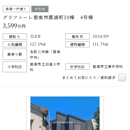
新築一戸建て
未完成
グラファーレ碧南市霞浦町10棟 4号棟
3,599
万円
3LDK
2026/09
間取り
築年月
127.19㎡
111.79㎡
土地面積
建物面積
名鉄三河線「碧南
最寄り駅
中央」
碧南市立日進小学
碧南市立東中学校
小学校区
中学校区
校
まとめてお気に入り／資料請求