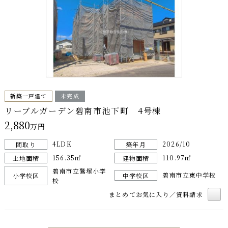
新築一戸建て
未完成
リーブルガーデン碧南市池下町 4号棟
2,880
万円
4LDK
2026/10
間取り
築年月
156.35㎡
110.97㎡
土地面積
建物面積
碧南市立鷲塚小学
碧南市立東中学校
小学校区
中学校区
校
まとめてお気に入り／資料請求