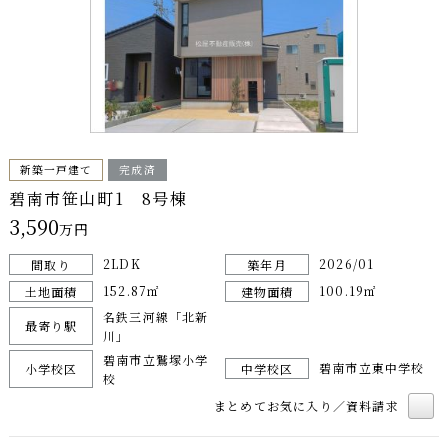
新築一戸建て
完成済
碧南市笹山町1 8号棟
3,590
万円
2LDK
2026/01
間取り
築年月
152.87㎡
100.19㎡
土地面積
建物面積
名鉄三河線「北新
最寄り駅
川」
碧南市立鷲塚小学
碧南市立東中学校
小学校区
中学校区
校
まとめてお気に入り／資料請求