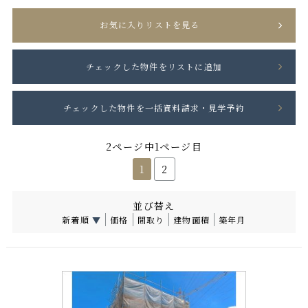
お気に入りリストを見る
2ページ中1ページ目
1
2
並び替え
新着順
▼
価格
間取り
建物面積
築年月