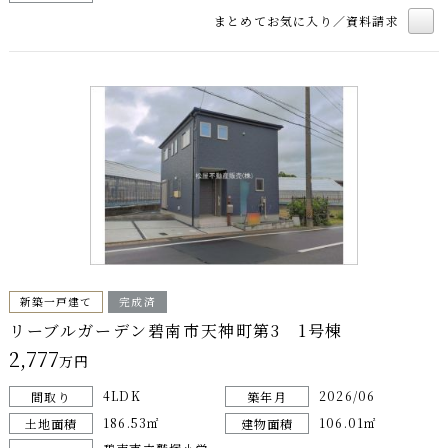
まとめてお気に入り／資料請求
新築一戸建て
完成済
リーブルガーデン碧南市天神町第3 1号棟
2,777
万円
4LDK
2026/06
間取り
築年月
186.53㎡
106.01㎡
土地面積
建物面積