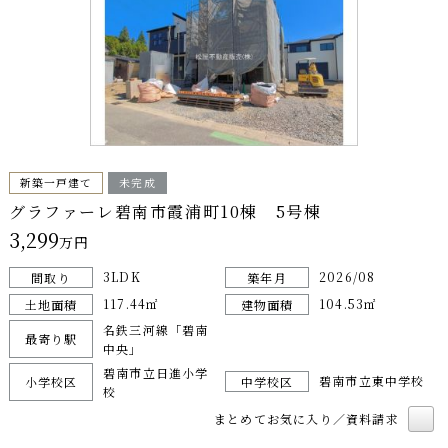
新築一戸建て
未完成
グラファーレ碧南市霞浦町10棟 5号棟
3,299
万円
3LDK
2026/08
間取り
築年月
117.44㎡
104.53㎡
土地面積
建物面積
名鉄三河線「碧南
最寄り駅
中央」
碧南市立日進小学
碧南市立東中学校
小学校区
中学校区
校
まとめてお気に入り／資料請求