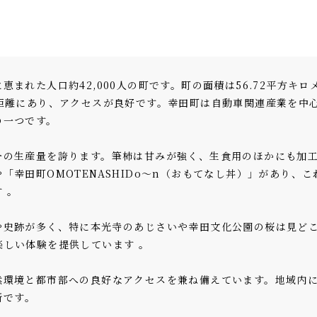
まれた人口約42,000人の町です。町の面積は56.72平方キ
の距離にあり、アクセスが良好です。幸田町は自動車関連産業を中
の一つです。
一の生産量を誇ります。筆柿は甘みが強く、生食用のほかにも加
「幸田町OMOTENASHIDo〜n（おもてなし丼）」があり、
 。
や史跡が多く、特に本光寺のあじさいや幸田文化公園の桜は見ど
しい体験を提供しています​ 。
然環境と都市部への良好なアクセスを兼ね備えています。地域内
です​。