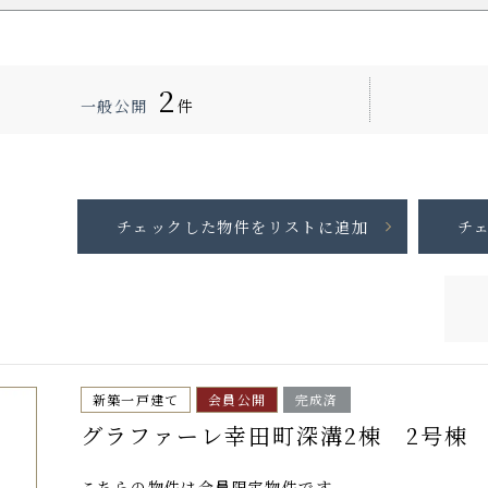
2
一般公開
件
新築一戸建て
会員公開
完成済
グラファーレ幸田町深溝2棟 2号棟
こちらの物件は
会員限定物件
です。