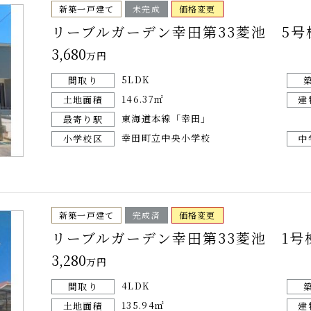
新築一戸建て
未完成
価格変更
リーブルガーデン幸田第33菱池 5号
3,680
万円
5LDK
間取り
146.37㎡
土地面積
建
東海道本線「幸田」
最寄り駅
幸田町立中央小学校
小学校区
中
新築一戸建て
完成済
価格変更
リーブルガーデン幸田第33菱池 1号
3,280
万円
4LDK
間取り
135.94㎡
土地面積
建