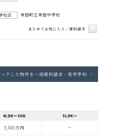
幸田町立幸田中学校
学校区
まとめてお気に入り／資料請求
額田郡幸田町の価格
4LDK～5DK
5LDK～
3,001
－
万円