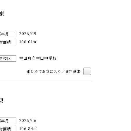
棟
2026/09
築年月
106.01㎡
物面積
幸田町立幸田中学校
学校区
まとめてお気に入り／資料請求
棟
2026/06
築年月
106.84㎡
物面積