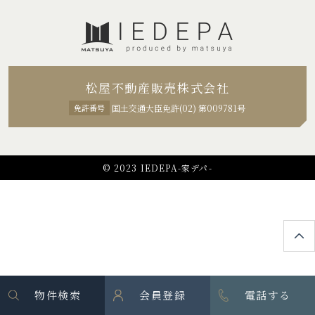
松屋不動産販売株式会社
免許番号
国土交通大臣免許(02) 第009781号
© 2023 IEDEPA-家デパ-
物件検索
会員登録
電話する