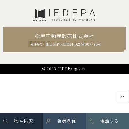
松屋不動産販売株式会社
免許番号
国土交通大臣免許(02) 第009781号
© 2023 IEDEPA-家デパ-
物件検索
会員登録
電話する