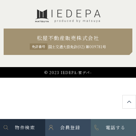
松屋不動産販売株式会社
免許番号
国土交通大臣免許(02) 第009781号
© 2023 IEDEPA-家デパ-
物件検索
会員登録
電話する