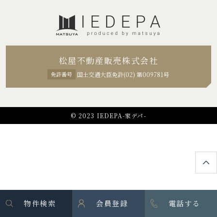
松屋不動産販売株式会社
免許番号
国土交通大臣免許(02) 第009781号
© 2023 IEDEPA-家デパ-
物件検索
会員登録
電話する