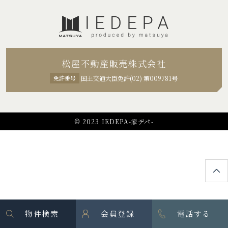
松屋不動産販売株式会社
免許番号
国土交通大臣免許(02) 第009781号
© 2023 IEDEPA-家デパ-
物件検索
会員登録
電話する