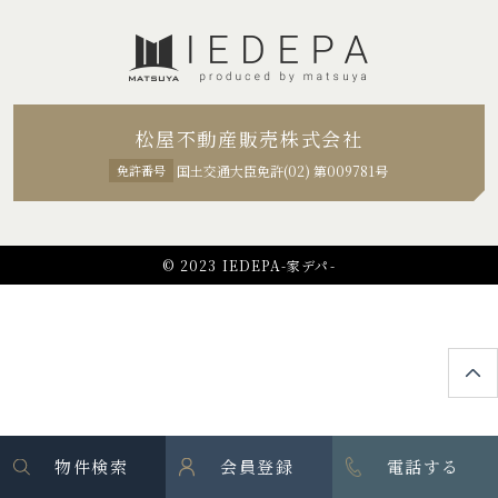
松屋不動産販売株式会社
免許番号
国土交通大臣免許(02) 第009781号
© 2023 IEDEPA-家デパ-
物件検索
会員登録
電話する