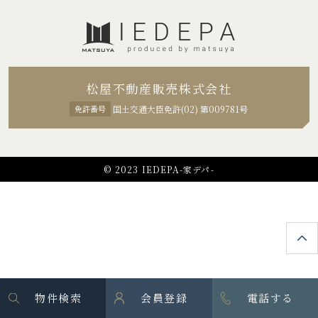
松屋不動産販売株式会社
免許番号
国土交通大臣免許(02) 第009781号
© 2023 IEDEPA-家デパ-
物件検索
会員登録
電話する