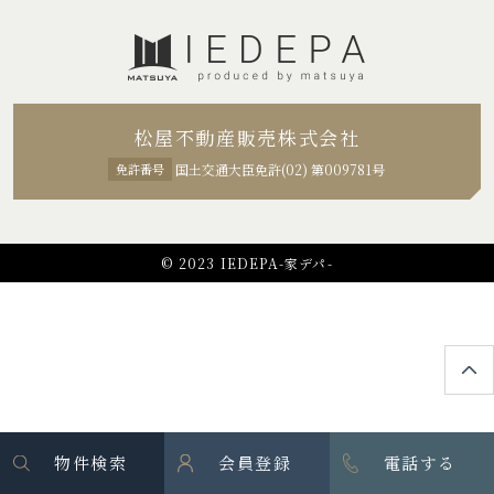
松屋不動産販売株式会社
免許番号
国土交通大臣免許(02) 第009781号
© 2023 IEDEPA-家デパ-
物件検索
会員登録
電話する