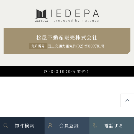
松屋不動産販売株式会社
免許番号
国土交通大臣免許(02) 第009781号
© 2023 IEDEPA-家デパ-
物件検索
会員登録
電話する