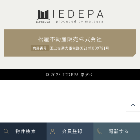
松屋不動産販売株式会社
免許番号
国土交通大臣免許(02) 第009781号
© 2023 IEDEPA-家デパ-
物件検索
会員登録
電話する