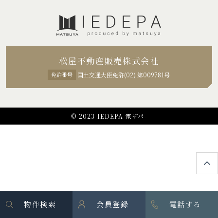
松屋不動産販売株式会社
免許番号
国土交通大臣免許(02) 第009781号
© 2023 IEDEPA-家デパ-
物件検索
会員登録
電話する