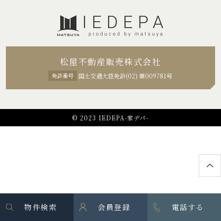
松屋不動産販売株式会社
免許番号
国土交通大臣免許(02) 第009781号
© 2023 IEDEPA-家デパ-
物件検索
会員登録
電話する