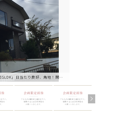
延床面積約60坪の居室空間！和室完備の「3SLDK」日当たり良好、角地！閑静な住宅街、南向き。