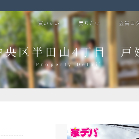
買いたい
売りたい
会員ロ
中央区半田山4丁目 戸