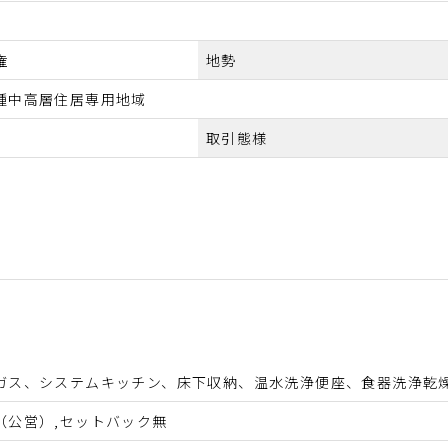
権
地勢
種中高層住居専用地域
取引態様
ガス、システムキッチン、床下収納、温水洗浄便座、食器洗浄乾燥
（公営）,セットバック無