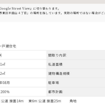
le Street View』に切り替わります。
県浜松市東区半田山４丁目」の場所を指しています。実際の場所ではない場合が
一戸建住宅
K
間取り内訳
61㎡
私道面積
82㎡
建物構造規模
8年08月
駐車場
/200％
都市計画
m 公道 接面14m 東6m 公道 接面25m 角地