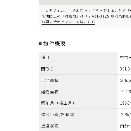
「人型アイコン」を地図上にドラッグすることで『Goog
※地図上の「対象地」は「〒431-3125 静岡
お問い合わせフォームはこちら
物件概要
種目
中古
間取り
3SLD
土地面積
568.
建物面積
197.
築年月（竣工月）
199
建ぺい率/容積率
70％
接道状況
南6