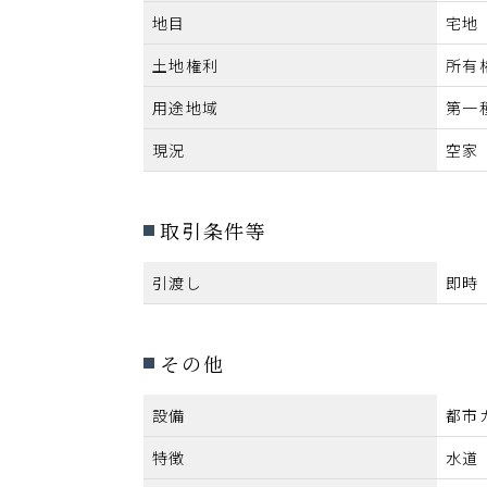
地目
宅地
土地権利
所有
用途地域
第一
現況
空家
取引条件等
引渡し
即時
その他
設備
都市
特徴
水道