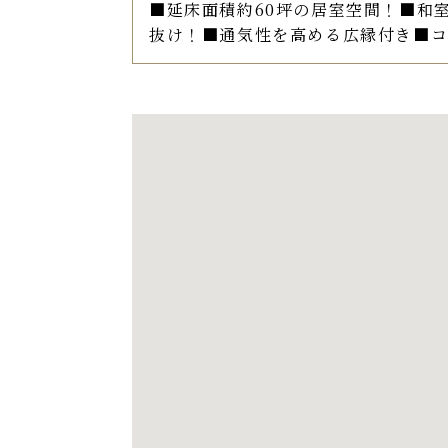
■延床面積約60坪の居室空間！■和
抜け！■通気性を高める広縁付き■