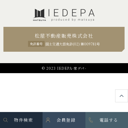
松屋不動産販売株式会社
免許番号
国土交通大臣免許(02) 第009781号
© 2023 IEDEPA-家デパ-
物件検索
会員登録
電話する