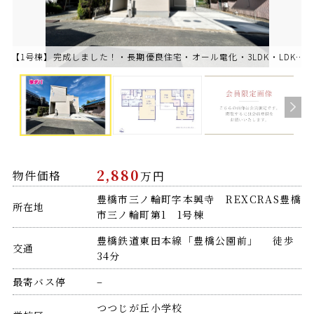
【1号棟】完成しました！・長期優良住宅・オール電化・3LDK・LDK20.2帖・リビング吹抜け・
2,880
物件価格
万円
豊橋市三ノ輪町字本興寺 REXCRAS豊橋
所在地
市三ノ輪町第1 1号棟
豊橋鉄道東田本線「豊橋公園前」 徒歩
交通
34分
最寄バス停
–
つつじが丘小学校