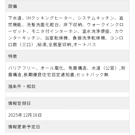
設備
下水道、IHクッキングヒーター、システムキッチン、追
焚機能、洗髪洗面化粧台、床下収納、ウォークインクロ
ーゼット、モニタ付インターホン、温水洗浄便座、カウ
ンターキッチン、浴室乾燥機、食器洗浄乾燥機、コンロ
口数（三口）,給湯,全居室収納,オートバス
特徴
バリアフリー、オール電化、免震構造、水道（公営）,耐
震構造,長期優良住宅認定通知書,セットバック無
諸条件・相談
情報登録日
2025年12月16日
情報更新予定日