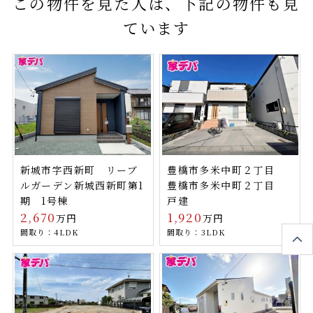
この物件を見た人は、下記の物件も見
ています
新城市字西新町 リーブ
豊橋市多米中町２丁目
ルガーデン新城西新町第1
豊橋市多米中町２丁目
期 1号棟
戸建
2,670
1,920
万円
万円
間取り：4LDK
間取り：3LDK