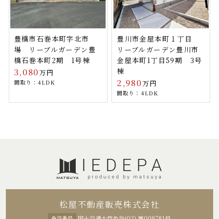
豊橋市石巻本町字北市
豊川市金屋本町１丁目
場 リーブルガーデン豊
リーブルガーデン豊川市
橋石巻本町2期 1号棟
金屋本町1丁目59期 3号
3,080
棟
万円
2,980
間取り：4LDK
万円
間取り：4LDK
松屋不動産販売株式会社
免許番号
国土交通大臣免許(02) 第009781号