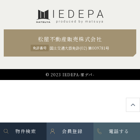
松屋不動産販売株式会社
免許番号
国土交通大臣免許(02) 第009781号
© 2023 IEDEPA-家デパ-
物件検索
会員登録
電話する