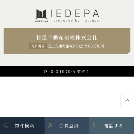
松屋不動産販売株式会社
免許番号
国土交通大臣免許(02) 第009781号
© 2023 IEDEPA-家デパ-
物件検索
会員登録
電話する