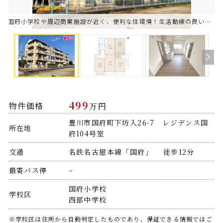
国府小学校や周辺商業施設が近く、便利な住環境！生活動線の良い「角部屋」です。現地見学実施中！お気
499
物件価格
万円
豊川市国府町下坊入26-7 レジデンス国
所在地
府104号室
交通
名鉄名古屋本線「国府」 徒歩12分
最寄バス停
–
国府小学校
学校区
西部中学校
※学校区は住所から自動判定したものであり、保証できる情報ではご