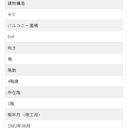
建物構造
ＲＣ
バルコニー面積
0㎡
向き
南
階数
4階建
所在階
1階
築年月（竣工月）
1982年06月