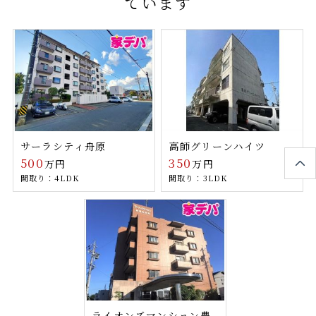
ています
サーラシティ舟原
高師グリーンハイツ
500
350
万円
万円
間取り：4LDK
間取り：3LDK
ライオンズマンション豊