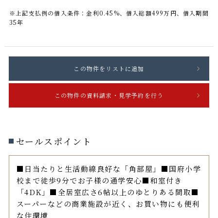
※上記支払例の借入条件：金利0.45%、借入総額
499
万円、借入期間
35年
セールスポイント
■日当たりと生活動線良好な「角部屋」■国府小学
校まで徒歩9分でお子様の通学安心■和室付き
「4DK」■全居室広さ6帖以上のゆとりある間取■
スーパーなどの商業施設が近く、お買い物にも便利
な住環境