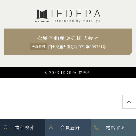
松屋不動産販売株式会社
免許番号
国土交通大臣免許(02) 第009781号
© 2023 IEDEPA-家デパ-
物件検索
会員登録
電話する