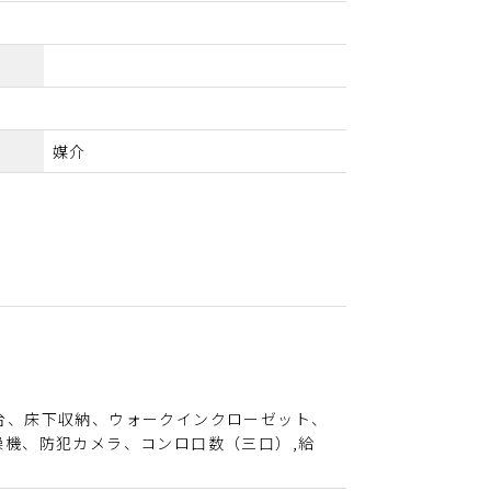
媒介
台、床下収納、ウォークインクローゼット、
機、防犯カメラ、コンロ口数（三口）,給