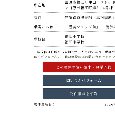
田原市福江町仲田 クレイ
所在地
ン田原市福江町第3 4号棟
交通
豊橋鉄道渥美線「三河田原
最寄バス停
「渥美ショップ前」 徒歩
福江小学校
学校区
福江中学校
※学校区は住所から自動判定したものであり、保証
はございません。正確な学校区はお問い合わせ下さ
問い合わせフォーム
物件情報を印刷
物件更新日：
202