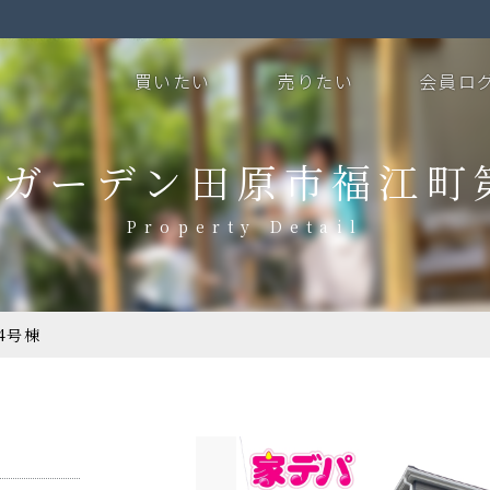
買いたい
売りたい
会員ロ
ガーデン田原市福江町
4号棟