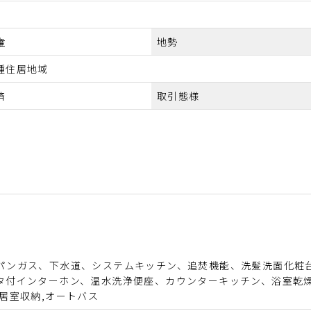
権
地勢
種住居地域
済
取引態様
パンガス、下水道、システムキッチン、追焚機能、洗髪洗面化粧
タ付インターホン、温水洗浄便座、カウンターキッチン、浴室乾燥
全居室収納,オートバス