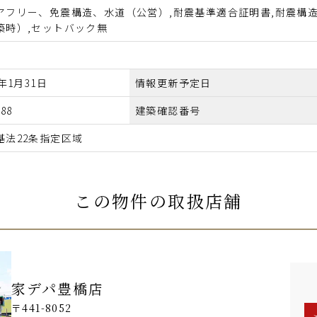
アフリー、免震構造、水道（公営）,耐震基準適合証明書,耐震構造
築時）,セットバック無
6年1月31日
情報更新予定日
688
建築確認番号
基法22条指定区域
この物件の取扱店舗
家デパ豊橋店
〒441-8052