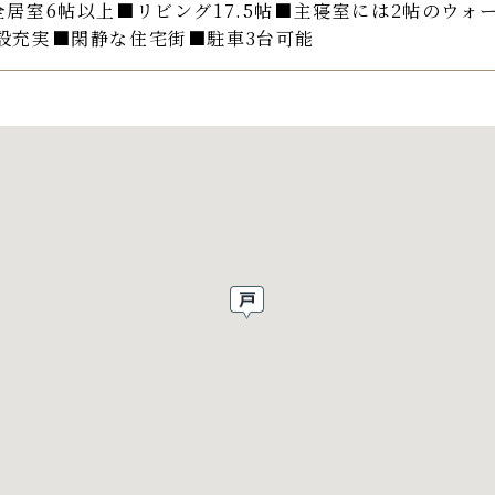
全居室6帖以上■リビング17.5帖■主寝室には2帖のウ
施設充実■閑静な住宅街■駐車3台可能