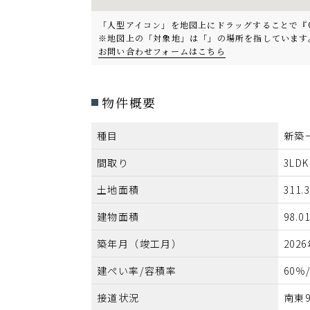
「人型アイコン」を地図上にドラッグすることで『Goog
※地図上の「対象地」は「」の場所を指しています
お問い合わせフォームはこちら
物件概要
種目
新築
間取り
3LDK
土地面積
311.
建物面積
98.0
築年月（竣工月）
202
建ぺい率/容積率
60％
接道状況
南東