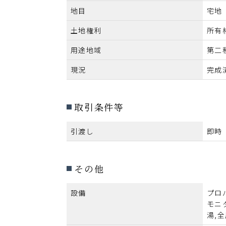
地目
宅地
土地権利
所有
用途地域
第二
現況
完成
取引条件等
引渡し
即時
その他
設備
プロ
モニ
湯,