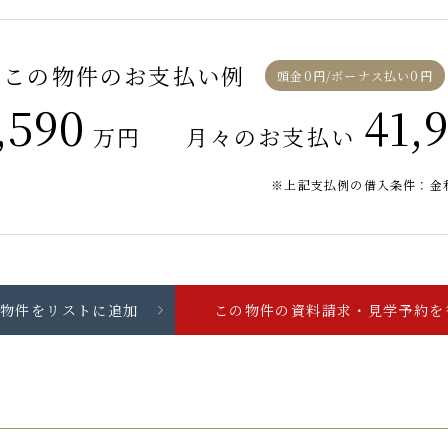
この物件のお支払い例
頭金0円/ボーナス払い0円
,590
41,
万円
月々のお支払い
※上記支払例の借入条件：金利