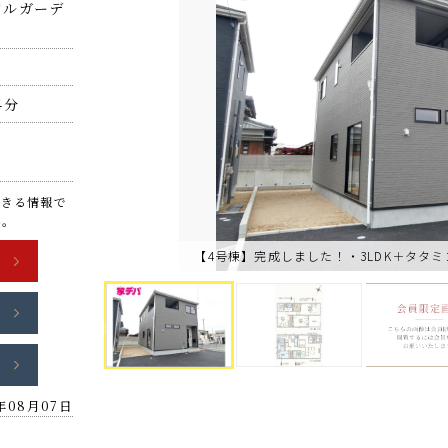
ドルガーデ
」
4分
できる情報で
い。
6年08月07日