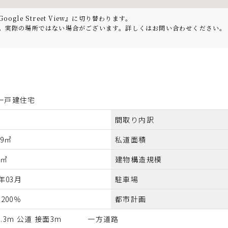
le Street View』に切り替わります。
。実際の場所ではない場合がございます。詳しくはお問い合わせください。
一戸建住宅
間取り内訳
39㎡
私道面積
1㎡
建物構造規模
6年03月
駐車場
/200％
都市計画
9.3m 公道 接面3m 一方道路