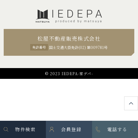
松屋不動産販売株式会社
免許番号
国土交通大臣免許(02) 第009781号
© 2023 IEDEPA-家デパ-
物件検索
会員登録
電話する