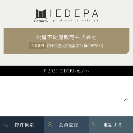
松屋不動産販売株式会社
免許番号
国土交通大臣免許(02) 第009781号
© 2023 IEDEPA-家デパ-
物件検索
会員登録
電話する