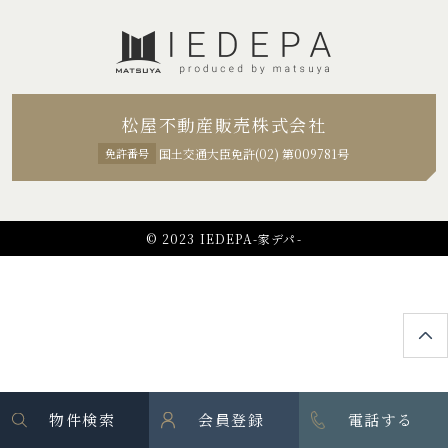
松屋不動産販売株式会社
免許番号
国土交通大臣免許(02) 第009781号
© 2023 IEDEPA-家デパ-
物件検索
会員登録
電話する