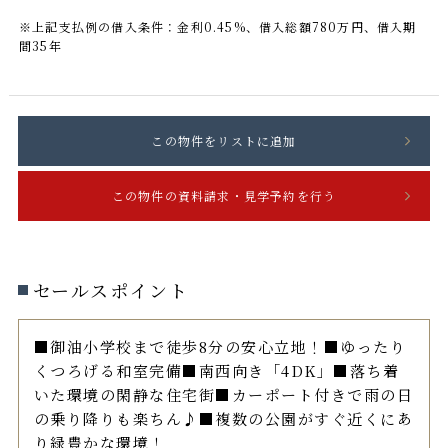
※上記支払例の借入条件：金利0.45%、借入総額
780
万円、借入期
間35年
セールスポイント
■御油小学校まで徒歩8分の安心立地！■ゆったり
くつろげる和室完備■南西向き「4DK」■落ち着
いた環境の閑静な住宅街■カーポート付きで雨の日
の乗り降りも楽ちん♪■複数の公園がすぐ近くにあ
り緑豊かな環境！