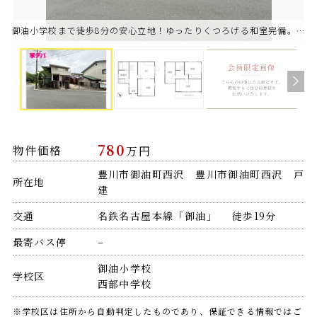
御油小学校まで徒歩8分の安心立地！ゆったりくつろげる和室完備。南西向き「4DK」
780
物件価格
万円
豊川市御油町西沢 豊川市御油町西沢 戸
所在地
建
交通
名鉄名古屋本線「御油」 徒歩19分
最寄バス停
–
御油小学校
学校区
西部中学校
※学校区は住所から自動判定したものであり、保証できる情報ではご