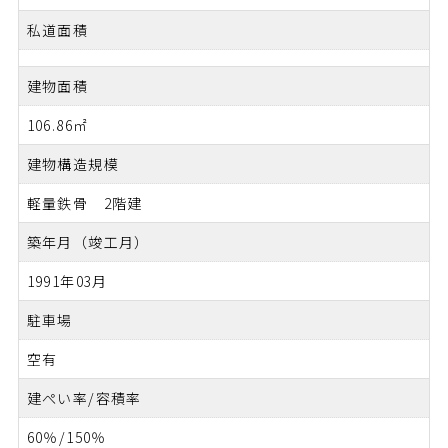
私道面積
建物面積
106.86㎡
建物構造規模
軽量鉄骨 2階建
築年月（竣工月）
1991年03月
駐車場
空有
建ぺい率/容積率
60％/150％