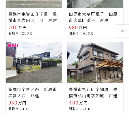
豊橋市東岩田３丁目 豊
田原市大草町荒子 田原
橋市東岩田３丁目 戸建
市大草町荒子 戸建
700
980
万円
万円
間取り：2LDK
間取り：6LDK
新城市字宮ノ西 新城市
豊橋市杉山町字知原 豊
字宮ノ西 戸建
橋市杉山町字知原 戸建
950
400
万円
万円
間取り：4DK
間取り：7DK