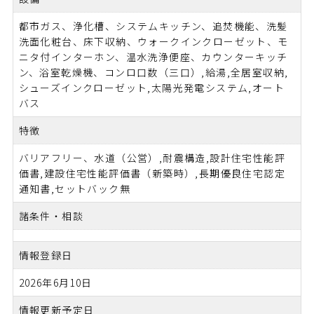
都市ガス、浄化槽、システムキッチン、追焚機能、洗髪
洗面化粧台、床下収納、ウォークインクローゼット、モ
ニタ付インターホン、温水洗浄便座、カウンターキッチ
ン、浴室乾燥機、コンロ口数（三口）,給湯,全居室収納,
シューズインクローゼット,太陽光発電システム,オート
バス
特徴
バリアフリー、水道（公営）,耐震構造,設計住宅性能評
価書,建設住宅性能評価書（新築時）,長期優良住宅認定
通知書,セットバック無
諸条件・相談
情報登録日
2026年6月10日
情報更新予定日