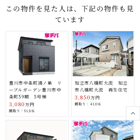
この物件を見た人は、下記の物件も見
ています
豊川市中条町鴻ノ巣 リ
知立市八橋町大流 知立
ーブルガーデン豊川市中
市八橋町大流 再生住宅
条町59期 5号棟
3,850
万円
3,080
万円
間取り：4LDK
間取り：5LDK