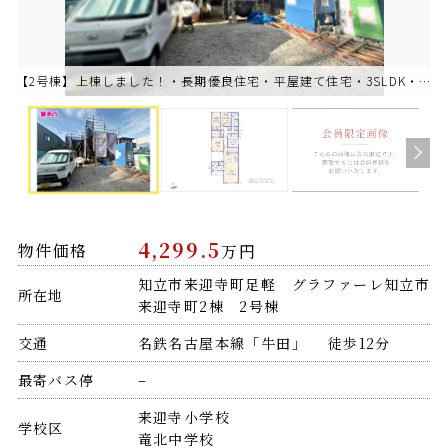
【2号棟】上棟しました！・長期優良住宅・平屋建て住宅・3SLDK・LDK17.75帖・全居室収納
4,299.5
物件価格
万円
知立市来迎寺町足軽 グラファーレ知立市
所在地
来迎寺町2棟 2号棟
交通
名鉄名古屋本線「牛田」 徒歩12分
最寄バス停
–
来迎寺小学校
学校区
竜北中学校