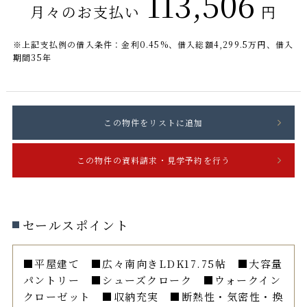
113,506
月々のお支払い
円
※上記支払例の借入条件：金利0.45%、借入総額
4,299.5
万円、借入
期間35年
セールスポイント
■平屋建て ■広々南向きLDK17.75帖 ■大容量
パントリー ■シューズクローク ■ウォークイン
クローゼット ■収納充実 ■断熱性・気密性・換