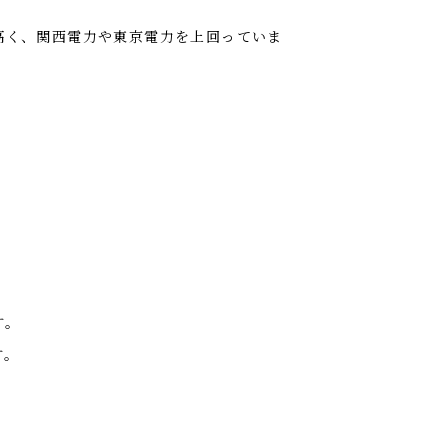
高く、関西電力や東京電力を上回っていま
。
す。
す。