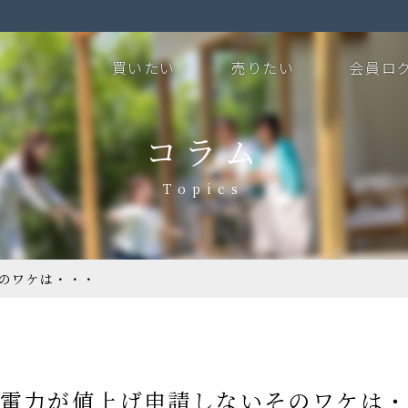
買いたい
売りたい
会員ロ
コラム
のワケは・・・
電力が値上げ申請しないそのワケは