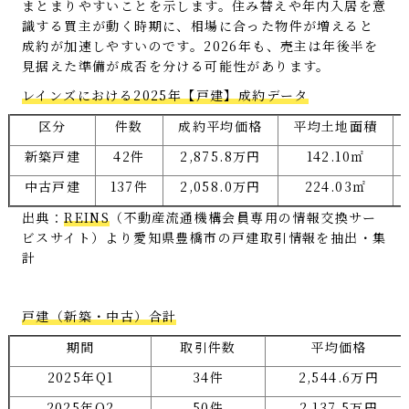
まとまりやすいことを示します。住み替えや年内入居を意
識する買主が動く時期に、相場に合った物件が増えると
成約が加速しやすいのです。2026年も、売主は年後半を
見据えた準備が成否を分ける可能性があります。
レインズにおける2025年【戸建】成約データ
区分
件数
成約平均価格
平均土地面積
新築戸建
42件
2,875.8万円
142.10㎡
中古戸建
137件
2,058.0万円
224.03㎡
出典：
REINS
（不動産流通機構会員専用の情報交換サー
ビスサイト）より愛知県豊橋市の戸建取引情報を抽出・集
計
戸建（新築・中古）合計
期間
取引件数
平均価格
2025年Q1
34件
2,544.6万円
2025年Q2
50件
2,137.5万円