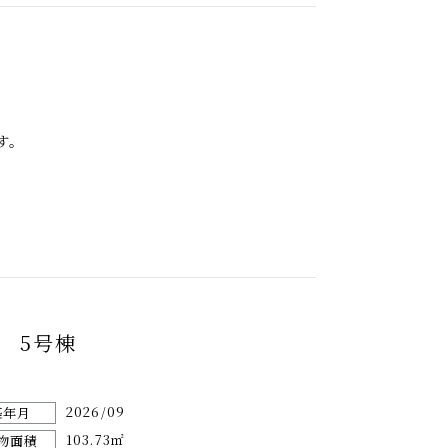
す。
 5号棟
2026/09
築年月
103.73㎡
物面積