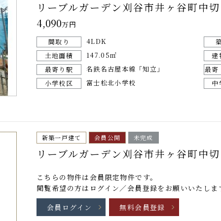
リーブルガーデン刈谷市井ヶ谷町中切
4,090
万円
4LDK
間取り
147.05㎡
土地面積
建
名鉄名古屋本線「知立」
最寄り駅
最寄
富士松北小学校
小学校区
中
新築一戸建て
会員公開
未完成
リーブルガーデン刈谷市井ヶ谷町中切
こちらの物件は
会員限定物件
です。
閲覧希望の方はログイン／会員登録をお願いいたしま
会員ログイン
無料会員登録