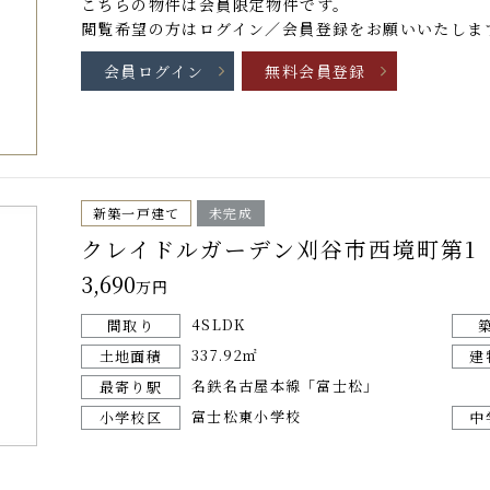
こちらの物件は
会員限定物件
です。
閲覧希望の方はログイン／会員登録をお願いいたしま
会員ログイン
無料会員登録
新築一戸建て
未完成
クレイドルガーデン刈谷市西境町第1
3,690
万円
4SLDK
間取り
337.92㎡
土地面積
建
名鉄名古屋本線「富士松」
最寄り駅
富士松東小学校
小学校区
中