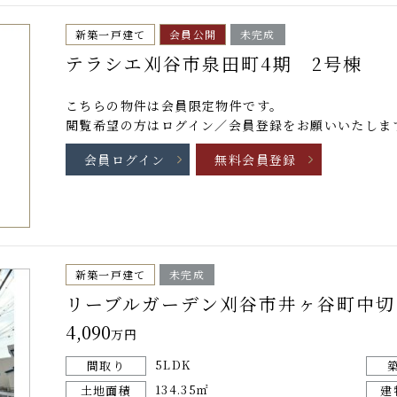
新築一戸建て
会員公開
未完成
テラシエ刈谷市泉田町4期 2号棟
こちらの物件は
会員限定物件
です。
閲覧希望の方はログイン／会員登録をお願いいたしま
会員ログイン
無料会員登録
新築一戸建て
未完成
リーブルガーデン刈谷市井ヶ谷町中切
4,090
万円
5LDK
間取り
134.35㎡
土地面積
建