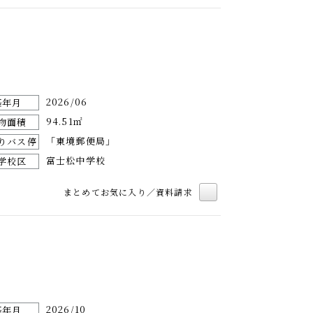
2026/06
築年月
94.51㎡
物面積
「東境郵便局」
りバス停
富士松中学校
学校区
まとめてお気に入り／資料請求
2026/10
築年月