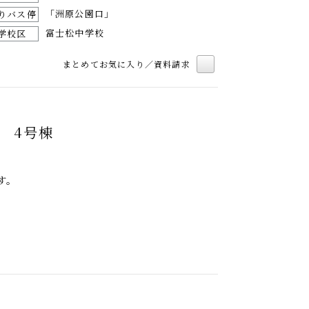
「洲原公園口」
りバス停
富士松中学校
学校区
まとめてお気に入り／資料請求
 4号棟
す。