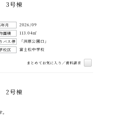
 3号棟
2026/09
築年月
113.04㎡
物面積
「洲原公園口」
りバス停
富士松中学校
学校区
まとめてお気に入り／資料請求
 2号棟
す。