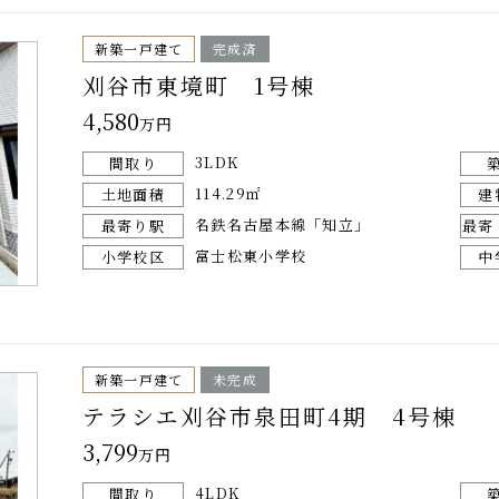
新築一戸建て
完成済
刈谷市東境町 1号棟
4,580
万円
3LDK
間取り
114.29㎡
土地面積
建
名鉄名古屋本線「知立」
最寄り駅
最寄
富士松東小学校
小学校区
中
新築一戸建て
未完成
テラシエ刈谷市泉田町4期 4号棟
3,799
万円
4LDK
間取り