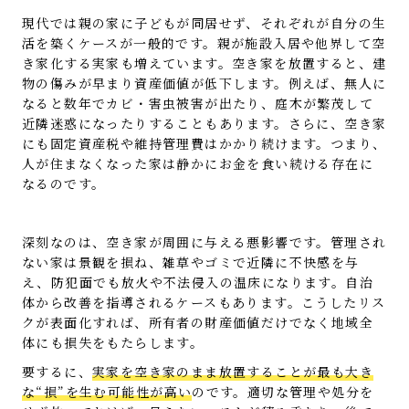
現代では親の家に子どもが同居せず、それぞれが自分の生
活を築くケースが一般的です。親が施設入居や他界して空
き家化する実家も増えています。空き家を放置すると、建
物の傷みが早まり資産価値が低下します。例えば、無人に
なると数年でカビ・害虫被害が出たり、庭木が繁茂して
近隣迷惑になったりすることもあります。さらに、空き家
にも固定資産税や維持管理費はかかり続けます。つまり、
人が住まなくなった家は静かにお金を食い続ける存在に
なるのです。
深刻なのは、空き家が周囲に与える悪影響です。管理され
ない家は景観を損ね、雑草やゴミで近隣に不快感を与
え、防犯面でも放火や不法侵入の温床になります。自治
体から改善を指導されるケースもあります。こうしたリス
クが表面化すれば、所有者の財産価値だけでなく地域全
体にも損失をもたらします。
要するに、
実家を空き家のまま放置することが最も大き
な“損”を生む可能性が高い
のです。適切な管理や処分を