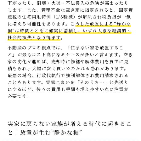
下がったり、倒壊・火災・不法侵入の危険が高まったり
します。また、管理不全な空き家に指定されると、固定資
産税の住宅用地特例（1/6軽減）が解除され税負担が一気
に増える可能性もあります。
こ
うした放置による“静かな
損”は時間とともに確実に蓄積し、いずれ大きな経済的・
社会的損失となり得ます
。
不動産のプロの視点では、「住まない家を放置するこ
と」が最もコスト高になるケースが多いと言えます。空き
家の劣化が進めば、売却時に修繕や解体費用を買主に見
積もられ、大幅に安く買いたたかれる恐れがあります。
最悪の場合、行政代執行で強制解体され費用請求される
こともあります。実家じまいを「そのうち…」と先送り
にするほど、後々の費用も手間も増えやすい点に注意が
必要です。
実家に戻らない家族が増える時代に起きるこ
と｜放置が生む“静かな損”