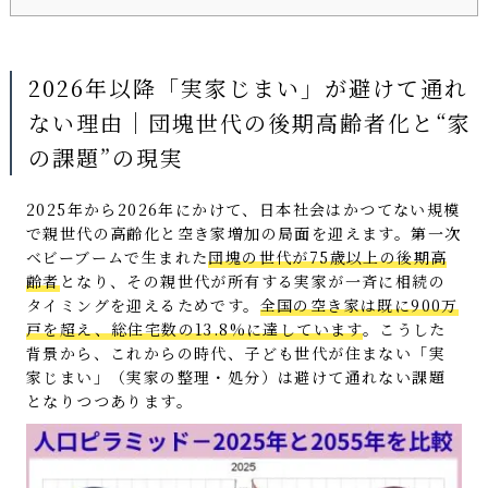
2026年以降「実家じまい」が避けて通れ
ない理由｜団塊世代の後期高齢者化と“家
の課題”の現実
2025年から2026年にかけて、日本社会はかつてない規模
で親世代の高齢化と空き家増加の局面を迎えます。第一次
ベビーブームで生まれた
団塊の世代が75歳以上の後期高
齢者
となり、その親世代が所有する実家が一斉に相続の
タイミングを迎えるためです。
全国の空き家は既に900万
戸を超え、総住宅数の13.8%に達しています
。こうした
背景から、これからの時代、子ども世代が住まない「実
家じまい」（実家の整理・処分）は避けて通れない課題
となりつつあります。