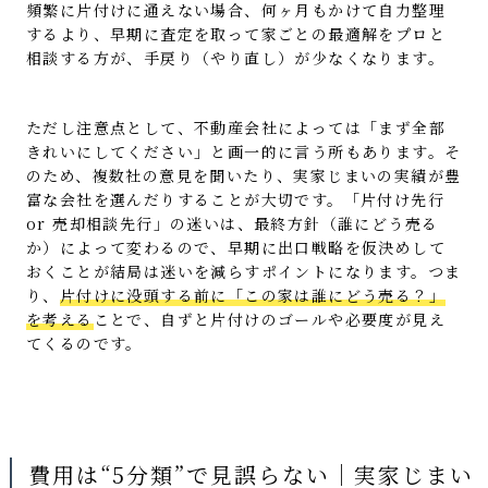
頻繁に片付けに通えない場合、何ヶ月もかけて自力整理
するより、早期に査定を取って家ごとの最適解をプロと
相談する方が、手戻り（やり直し）が少なくなります。
ただし注意点として、不動産会社によっては「まず全部
きれいにしてください」と画一的に言う所もあります。そ
のため、複数社の意見を聞いたり、実家じまいの実績が豊
富な会社を選んだりすることが大切です。「片付け先行
or 売却相談先行」の迷いは、最終方針（誰にどう売る
か）によって変わるので、早期に出口戦略を仮決めして
おくことが結局は迷いを減らすポイントになります。つま
り、
片付けに没頭する前に「この家は誰にどう売る？」
を考える
ことで、自ずと片付けのゴールや必要度が見え
てくるのです。
費用は“5分類”で見誤らない｜実家じまい