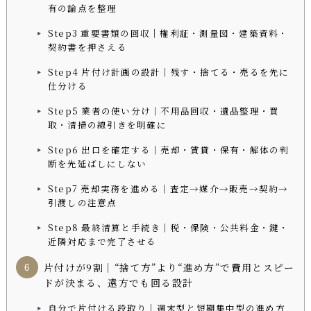
有の論点を整理
Step3 重要書類の回収｜権利証・測量図・建築資料・
契約書を押さえる
Step4 片付け計画の設計｜残す・捨てる・売るを先に
仕分ける
Step5 業者の使い分け｜不用品回収・遺品整理・買
取・清掃の線引きを明確に
Step6 出口を確定する｜売却・賃貸・保有・解体の判
断を先延ばしにしない
Step7 売却実務を進める｜査定→媒介→販売→契約→
引渡しの注意点
Step8 最終清算と手続き｜税・保険・公共料金・鍵・
近隣対応まで完了させる
片付けが9割｜“捨て方”より“進め方”で費用とスピー
ドが決まる、遠方でも回る設計
自分で片付ける段取り｜週末型と短期集中型の進め方