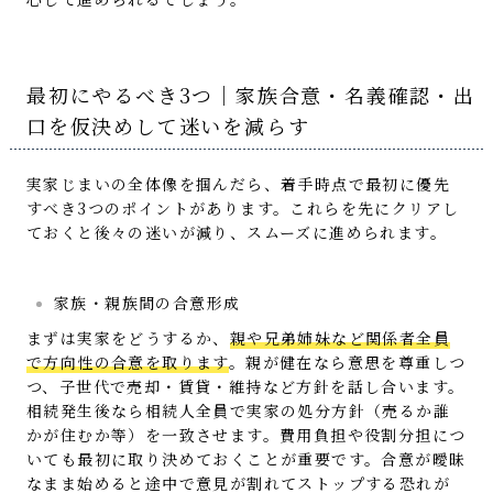
最初にやるべき3つ｜家族合意・名義確認・出
口を仮決めして迷いを減らす
実家じまいの全体像を掴んだら、着手時点で最初に優先
すべき3つのポイントがあります。これらを先にクリアし
ておくと後々の迷いが減り、スムーズに進められます。
家族・親族間の合意形成
まずは実家をどうするか、
親や兄弟姉妹など関係者全員
で方向性の合意を取ります
。親が健在なら意思を尊重しつ
つ、子世代で売却・賃貸・維持など方針を話し合います。
相続発生後なら相続人全員で実家の処分方針（売るか誰
かが住むか等）を一致させます。費用負担や役割分担につ
いても最初に取り決めておくことが重要です。合意が曖昧
なまま始めると途中で意見が割れてストップする恐れが