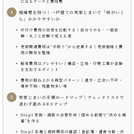
になるケースと費用感
相場感を持つ｜一戸建ての実家じまいで「何がいく
ら」かかりやすいか
片付け費用の目安を比較する｜自分でやる・一部依
頼・丸ごと依頼で見える差
売却関連費用は“手取り”から逆算する｜売却価格と費
用の関係を整理
解体費用はブレやすい｜構造・立地・付帯工事が金額
を左右するポイント
費用が跳ね上がる典型パターン｜遠方・立会い不可・
境界不明・残置物多い等
実家じまいの手順ロードマップ｜チェックリストで
迷わず進める8ステップ
Step1 家族・親族の合意形成｜揉める前提で“決める順
番”を作る
Step2 名義と相続関係の確認｜登記簿・遺産分割・共