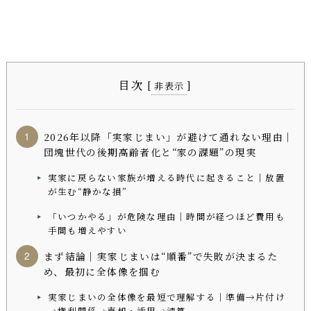
目次
[
]
非表示
2026年以降「実家じまい」が避けて通れない理由｜
団塊世代の後期高齢者化と“家の課題”の現実
実家に戻らない家族が増える時代に起きること｜放置
が生む“静かな損”
「いつかやる」が危険な理由｜時間が経つほど費用も
手間も増えやすい
まず結論｜実家じまいは“順番”で失敗が決まるた
め、最初に全体像を掴む
実家じまいの全体像を最短で理解する｜準備→片付け