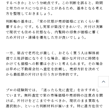
するべきか」という分岐点です。この判断を誤ると、時間
と労力のロスにつながることがあるため、基本となる考え
方を整理しておきましょう。
判断軸の基本は、「家の状態が売却価格にどれくらい影
響するか」です。もし実家が築浅できれいで、片付け次第
で現状でも住める状態なら、内覧時の印象が価格に響く
ため片付け・清掃を優先した方が良いでしょう。
一方、築古で老朽化が激しく、おそらく買う人は解体前
提で土地評価になりそうな場合、細かな片付けに時間を
かけても価格への影響は小さいと考えられます。その場合
は早めに不動産会社へ査定を依頼し、売却方針を決めて
から最低限の片付けを行う方が効率的です。
プロの経験則では、「迷ったら先に査定」をおすすめし
ています。無料査定で家の市場価格や売却時の注意点を聞
けば、片付けをどこまでやるべきか、現状のまま買取も
選択肢か、といった判断材料が揃います。特に遠方在住で