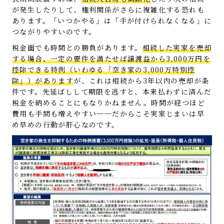
が発生したりして、権利関係がさらに複雑化する恐れも
あります。「いつかやる」は「手が付けられなくなる」に
つながりやすいのです。
税金面でも時間との勝負があります。
相続した実家を売却
する場合、一定の要件を満たせば譲渡益から3,000万円を
控除できる特例（いわゆる「空き家の3,000万特別控
除」）があります
が、これは相続から3年以内の売却が条
件です。先延ばしして期限を逃すと、本来払わずに済んだ
税金を納めることにもなりかねません。時間が経つほど
費用も手間も増えやすい──だからこそ実家じまいは早
め早めの行動が肝心なのです。