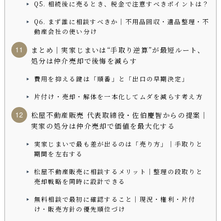
Q5. 相続後に売るとき、税金で注意すべきポイントは？
Q6. まず誰に相談すべきか｜不用品回収・遺品整理・不
動産会社の使い分け
まとめ｜実家じまいは“手取り逆算”が最短ルート、
処分は仲介売却で後悔を減らす
費用を抑える鍵は「順番」と「出口の早期決定」
片付け・売却・解体を一本化してムダを減らす考え方
松屋不動産販売 代表取締役・佐伯慶智からの提案｜
実家の処分は仲介売却で価値を最大化する
実家じまいで最も差が出るのは「売り方」｜手取りと
期間を左右する
松屋不動産販売に相談するメリット｜整理の段取りと
売却戦略を同時に設計できる
無料相談で最初に確認すること｜現況・権利・片付
け・販売方針の優先順位づけ