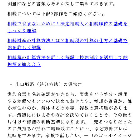
測量図などの書類もあるか探して集めておきます。
相続については下記3部作をご確認ください。
相続で悩まないために！法定相続人と相続順位の基礎を
しっかり理解
相続財産の計算方法とは？相続税の計算の仕方と基礎控
除を詳しく解説
相続税の計算方法を詳しく解説！控除制度を活用して納
税額を抑えよう
出口戦略（処分方法）の仮決定
家族合意と名義確認ができたら、実家をどう処分・活用
するか仮でもいいので決めておきます。売却か賃貸か、誰
かが住むのか、解体するのか等、複数の選択肢がありま
す。最初におおよその方針を決めておくことで、その後の
片付けや修繕の判断基準になります。「売るつもりだった
のに気持ちが揺れて結局残すことに…」など方針ブレは
無駄を生みます。家族で話し合い、一旦のゴールイメージ