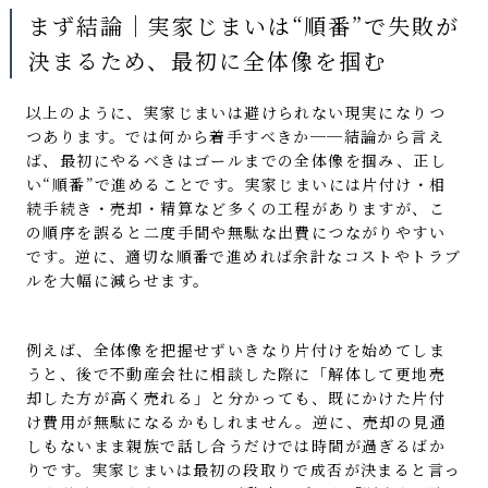
まず結論｜実家じまいは“順番”で失敗が
決まるため、最初に全体像を掴む
以上のように、実家じまいは避けられない現実になりつ
つあります。では何から着手すべきか──結論から言え
ば、最初にやるべきはゴールまでの全体像を掴み、正し
い“順番”で進めることです。実家じまいには片付け・相
続手続き・売却・精算など多くの工程がありますが、こ
の順序を誤ると二度手間や無駄な出費につながりやすい
です。逆に、適切な順番で進めれば余計なコストやトラブ
ルを大幅に減らせます。
例えば、全体像を把握せずいきなり片付けを始めてしま
うと、後で不動産会社に相談した際に「解体して更地売
却した方が高く売れる」と分かっても、既にかけた片付
け費用が無駄になるかもしれません。逆に、売却の見通
しもないまま親族で話し合うだけでは時間が過ぎるばか
りです。実家じまいは最初の段取りで成否が決まると言っ