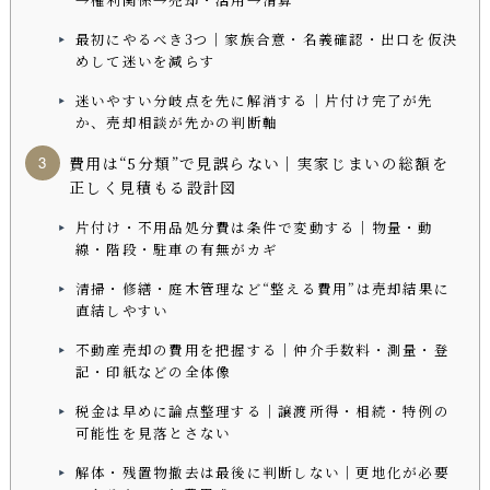
→権利関係→売却・活用→清算
最初にやるべき3つ｜家族合意・名義確認・出口を仮決
めして迷いを減らす
迷いやすい分岐点を先に解消する｜片付け完了が先
か、売却相談が先かの判断軸
費用は“5分類”で見誤らない｜実家じまいの総額を
正しく見積もる設計図
片付け・不用品処分費は条件で変動する｜物量・動
線・階段・駐車の有無がカギ
清掃・修繕・庭木管理など“整える費用”は売却結果に
直結しやすい
不動産売却の費用を把握する｜仲介手数料・測量・登
記・印紙などの全体像
税金は早めに論点整理する｜譲渡所得・相続・特例の
可能性を見落とさない
解体・残置物撤去は最後に判断しない｜更地化が必要