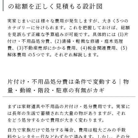
の総額を正しく見積もる設計図
実家じまいには様々な費用が発生しますが、大きく5つの
カテゴリーに分けられます。これを把握しておけば、総額
を見誤らず正確な予算組みが可能です。具体的には (1)片
付け・不用品処分費、(2)清掃・軽微な修繕・庭木処理
費、(3)不動産売却にかかる費用、(4)税金関連費用、(5)
解体費用 の5つです。それぞれ解説します。
片付け・不用品処分費は条件で変動する｜物
量・動線・階段・駐車の有無がカギ
まずは家財道具や不用品の片付け・処分費用です。実家に
は長年の生活で蓄積された大量の物がありますが、それ
をどう処分するかで費用が大きく変わります。
自力で家族だけで処分する場合、費用は粗大ごみの手数
料やレンタカー代などわずかで済みます。しかし、その分