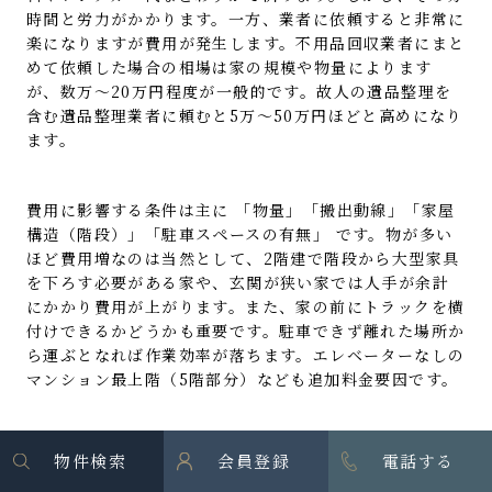
時間と労力がかかります。一方、業者に依頼すると非常に
楽になりますが費用が発生します。不用品回収業者にまと
めて依頼した場合の相場は家の規模や物量によります
が、数万～20万円程度が一般的です。故人の遺品整理を
含む遺品整理業者に頼むと5万～50万円ほどと高めになり
ます。
費用に影響する条件は主に 「物量」「搬出動線」「家屋
構造（階段）」「駐車スペースの有無」 です。物が多い
ほど費用増なのは当然として、2階建で階段から大型家具
を下ろす必要がある家や、玄関が狭い家では人手が余計
にかかり費用が上がります。また、家の前にトラックを横
付けできるかどうかも重要です。駐車できず離れた場所か
ら運ぶとなれば作業効率が落ちます。エレベーターなしの
マンション最上階（5階部分）なども追加料金要因です。
さらに、処分する中に特殊な大型品（ピアノ・金庫・大型
物件検索
会員登録
電話する
家電など）があると費用が跳ね上がります。冷蔵庫・洗濯