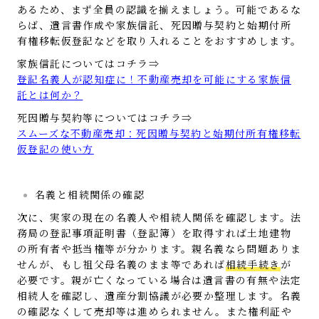
あるため、まず全員の認識を揃えましょう。可能であるな
らば、遺言書作成や家族信託、死因贈与契約と始期付所
有権移転仮登記などを取り入れることをおすすめします。
家族信託についてはコチラ⇒
登記名義人が認知症に！不動産売却を可能にする家族信
託とは何か？
死因贈与契約等についてはコチラ⇒
スムーズな不動産売却：死因贈与契約と始期付所有権移転
仮登記の使い方
名義と相続関係の確認
次に、実家の現在の名義人や相続人関係を確認します。法
務局の登記事項証明書（登記簿）を取得すれば土地建物
の所有者や抵当権等が分かります。親名義なら問題ありま
せんが、もし祖父母名義のまま等であれば
相続手続き
が
必要です。親が亡くなっている場合は遺言書の有無や法定
相続人を確認し、遺産分割協議が必要か整理します。名義
の確認なくして売却等は進められません。また権利証や