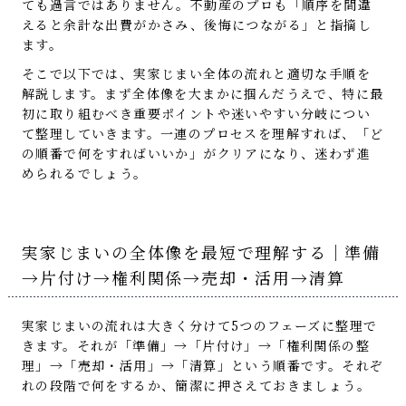
ても過言ではありません。不動産のプロも「順序を間違
えると余計な出費がかさみ、後悔につながる」と指摘し
ます。
そこで以下では、実家じまい全体の流れと適切な手順を
解説します。まず全体像を大まかに掴んだうえで、特に最
初に取り組むべき重要ポイントや迷いやすい分岐につい
て整理していきます。一連のプロセスを理解すれば、「ど
の順番で何をすればいいか」がクリアになり、迷わず進
められるでしょう。
実家じまいの全体像を最短で理解する｜準備
→片付け→権利関係→売却・活用→清算
実家じまいの流れは大きく分けて5つのフェーズに整理で
きます。それが「準備」→「片付け」→「権利関係の整
理」→「売却・活用」→「清算」という順番です。それぞ
れの段階で何をするか、簡潔に押さえておきましょう。