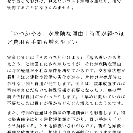
せず放っておけば、見えないコストが積み重なり、後で
後悔することになりかねません。
「いつかやる」が危険な理由｜時間が経つほ
ど費用も手間も増えやすい
実家じまいは「そのうち片付けよう」「落ち着いたら考
えよう」と後回しにされがちですが、それが危険な理由
は時間経過が不利な条件を増やすからです。空き家状態が
長引くほど建物や設備の劣化が進み、片付けや売却時に
余計な手間と費用が発生します。例えば、数年放置すれば
室内がカビだらけで特殊清掃が必要になったり、庭の荒
廃で伐採費用がかかったりします。「早めに動いていれば
不要だった出費」が後からどんどん増えてしまうのです。
また、時間の経過は不動産の市場価値にも影響します。特
に築古住宅は年々建物評価額が下がり、買い手から「ど
うせ解体する」と土地値扱いされがちです。親の他界後に
長期間放置すれば、
相続人自身も高齢化
したり次の相続