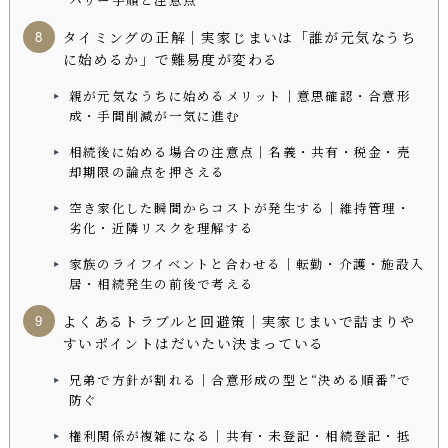
バリー手順と注意点
タイミングの正解｜実家じまいは「誰が元気なうち
に始めるか」で難易度が変わる
親が元気なうちに始めるメリット｜意思確認・合意形
成・手間削減が一気に進む
相続後に始める場合の注意点｜名義・共有・税金・売
却期限の論点を押さえる
空き家化した瞬間からコストが発生する｜維持管理・
劣化・近隣リスクを理解する
家族のライフイベントと合わせる｜転勤・介護・施設入
居・相続発生の前後で考える
よくあるトラブルと回避策｜実家じまいで詰まりや
すいポイントはだいたい決まっている
兄弟で方針が割れる｜合意形成の型と“決める順番”で
防ぐ
権利関係が複雑になる｜共有・未登記・相続登記・抵