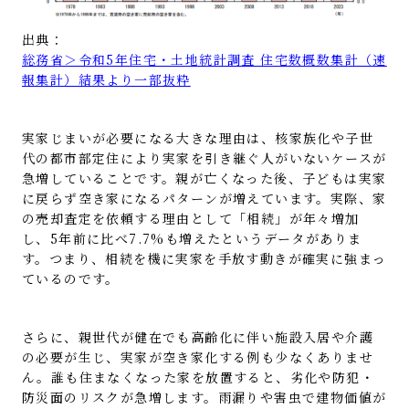
出典：
総務省＞令和5年住宅・土地統計調査 住宅数概数集計（速
報集計）結果より一部抜粋
実家じまいが必要になる大きな理由は、核家族化や子世
代の都市部定住により実家を引き継ぐ人がいないケースが
急増していることです。親が亡くなった後、子どもは実家
に戻らず空き家になるパターンが増えています。実際、家
の売却査定を依頼する理由として「相続」が年々増加
し、5年前に比べ7.7%も増えたというデータがありま
す。つまり、相続を機に実家を手放す動きが確実に強まっ
ているのです。
さらに、親世代が健在でも高齢化に伴い施設入居や介護
の必要が生じ、実家が空き家化する例も少なくありませ
ん。誰も住まなくなった家を放置すると、劣化や防犯・
防災面のリスクが急増します。雨漏りや害虫で建物価値が