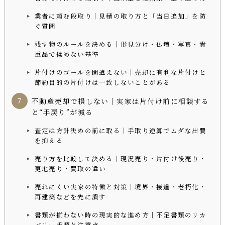
業者に頼む段取り｜見積の取り方と「当日追加」を防
ぐ質問
残す物のルールを決める｜形見分け・仏壇・写真・貴
重品で揉めない基準
片付けのゴールを間違えない｜売却に有利な片付けと
節約目的の片付けは一致しないことがある
不動産売却で損しない｜実家は片付け前に相談する
と“手戻り”が減る
査定は方針決めの前に取る｜手取り逆算でムダな出費
を抑える
売り方を比較して決める｜現況売り・片付け後売り・
更地売り・買取の違い
売れにくい実家の特徴と対策｜境界・接道・老朽化・
再建築などを先に潰す
書類が揃わない時の現実的な進め方｜不足書類のリカ