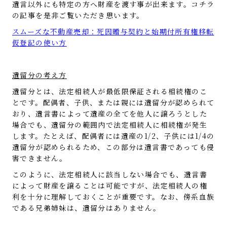
遺言以外にも特定の方へ財産を渡す事が出来ます。コチラ
の記事を是非ご覧いただき思います。
スムーズな不動産売却：死因贈与契約と始期付所有権移転
仮登記の使い方
遺留分の考え方
遺留分とは、法定相続人が最低限保証される相続権のこ
とです。配偶者、子供、または親には遺留分が認められて
おり、遺言書によって遺産の全てを他人に譲ろうとした
場合でも、遺留分の範囲内で法定相続人に相続権が発生
します。たとえば、配偶者には遺産の1/2、子供には1/4の
遺留分が認められるため、この部分は遺言書であっても侵
害できません。
このように、法定相続人に該当しない場合でも、遺言書
によって財産を譲ることは可能ですが、法定相続人の権
利を十分に理解しておくことが重要です。なお、傍系血族
である兄弟姉妹は、遺留分はありません。