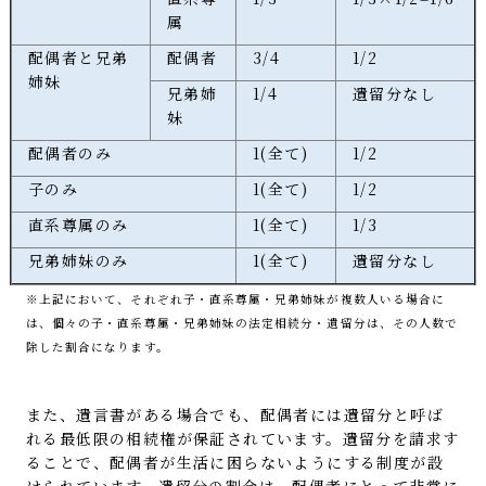
属
配偶者と兄弟
配偶者
3/4
1/2
姉妹
兄弟姉
1/4
遺留分なし
妹
配偶者のみ
1(全て)
1/2
子のみ
1(全て)
1/2
直系尊属のみ
1(全て)
1/3
兄弟姉妹のみ
1(全て)
遺留分なし
※上記において、それぞれ子・直系尊属・兄弟姉妹が複数人いる場合に
は、個々の子・直系尊属・兄弟姉妹の法定相続分・遺留分は、その人数で
除した割合になります。
また、遺言書がある場合でも、配偶者には遺留分と呼ば
れる最低限の相続権が保証されています。遺留分を請求す
ることで、配偶者が生活に困らないようにする制度が設
けられています。遺留分の割合は、配偶者にとって非常に