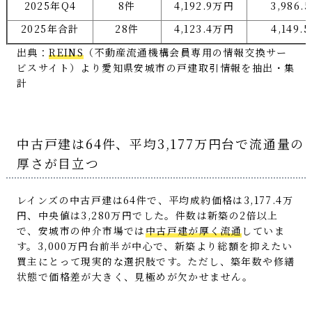
2025年Q4
8件
4,192.9万円
3,986.
2025年合計
28件
4,123.4万円
4,149.
出典：
REINS
（不動産流通機構会員専用の情報交換サー
ビスサイト）より愛知県安城市の戸建取引情報を抽出・集
計
中古戸建は64件、平均3,177万円台で流通量の
厚さが目立つ
レインズの中古戸建は64件で、平均成約価格は3,177.4万
円、中央値は3,280万円でした。件数は新築の2倍以上
で、安城市の仲介市場では
中古戸建が厚く流通
していま
す。3,000万円台前半が中心で、新築より総額を抑えたい
買主にとって現実的な選択肢です。ただし、築年数や修繕
状態で価格差が大きく、見極めが欠かせません。