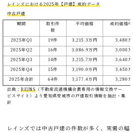
レインズにおける2025年【戸建】成約データ
中古戸建
期間
取引件
平均価格
成約価格中
数
2025年Q1
19件
3,215.3万円
3,480
2025年Q2
16件
3,086.9万円
3,000
2025年Q3
14件
3,215.7万円
3,640
2025年Q4
15件
3,190.0万円
3,450
2025年合計
64件
3,177.4万円
3,280
出典：
REINS
（不動産流通機構会員専用の情報交換サー
ビスサイト）より愛知県安城市の戸建取引情報を抽出・集
計
レインズでは中古戸建の件数が多く、実需の幅