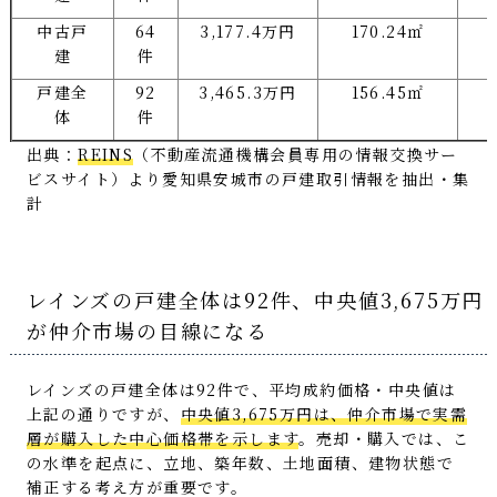
中古戸
64
3,177.4万円
170.24㎡
建
件
戸建全
92
3,465.3万円
156.45㎡
体
件
出典：
REINS
（不動産流通機構会員専用の情報交換サー
ビスサイト）より愛知県安城市の戸建取引情報を抽出・集
計
レインズの戸建全体は92件、中央値3,675万円
が仲介市場の目線になる
レインズの戸建全体は92件で、平均成約価格・中央値は
上記の通りですが、
中央値3,675万円は、仲介市場で実需
層が購入した中心価格帯を示します
。売却・購入では、こ
の水準を起点に、立地、築年数、土地面積、建物状態で
補正する考え方が重要です。