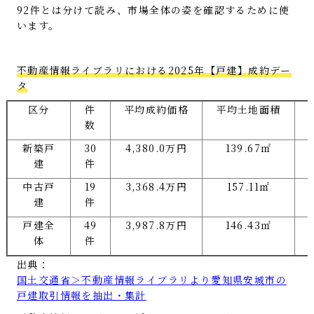
92件とは分けて読み、市場全体の姿を確認するために使
います。
不動産情報ライブラリにおける2025年【戸建】成約デー
タ
区分
件
平均成約価格
平均土地面積
数
新築戸
30
4,380.0万円
139.67㎡
建
件
中古戸
19
3,368.4万円
157.11㎡
建
件
戸建全
49
3,987.8万円
146.43㎡
体
件
出典：
国土交通省＞不動産情報ライブラリより愛知県安城市の
戸建取引情報を抽出・集計