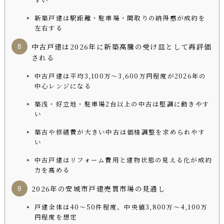
すい
新築戸建は駅距離・駐車場・間取りの納得感が成約を
左右する
中古戸建は2026年に新築高騰の受け皿として再評価
される
中古戸建は平均3,100万〜3,600万円程度が2026年の
中心レンジになる
築浅・好立地・駐車場2台以上の中古は堅調に動きやす
い
築古や修繕費が大きい中古は価格調整を求められやす
い
中古戸建はリフォーム費用と建物状態の見える化が成約
力を高める
2026年の安城市戸建売買市場の見通し
戸建全体は40〜50件程度、中央値3,800万〜4,100万
円程度を想定