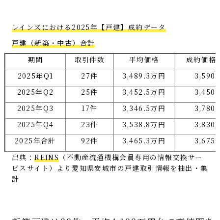
レインズにおける2025年【戸建】成約データ
戸建（新築・中古）合計
期間
取引件数
平均価格
成約価格
2025年Q1
27件
3,489.3万円
3,59
2025年Q2
25件
3,452.5万円
3,45
2025年Q3
17件
3,346.5万円
3,78
2025年Q4
23件
3,538.8万円
3,83
2025年合計
92件
3,465.3万円
3,67
出典：
REINS
（不動産流通機構会員専用の情報交換サー
ビスサイト）より愛知県安城市の戸建取引情報を抽出・集
計