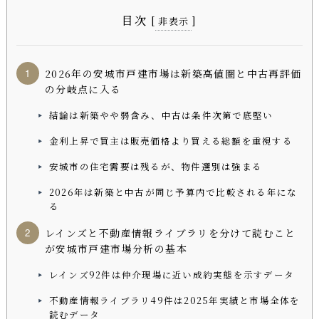
目次
[
]
非表示
2026年の安城市戸建市場は新築高値圏と中古再評価
の分岐点に入る
結論は新築やや弱含み、中古は条件次第で底堅い
金利上昇で買主は販売価格より買える総額を重視する
安城市の住宅需要は残るが、物件選別は強まる
2026年は新築と中古が同じ予算内で比較される年にな
る
レインズと不動産情報ライブラリを分けて読むこと
が安城市戸建市場分析の基本
レインズ92件は仲介現場に近い成約実態を示すデータ
不動産情報ライブラリ49件は2025年実績と市場全体を
読むデータ