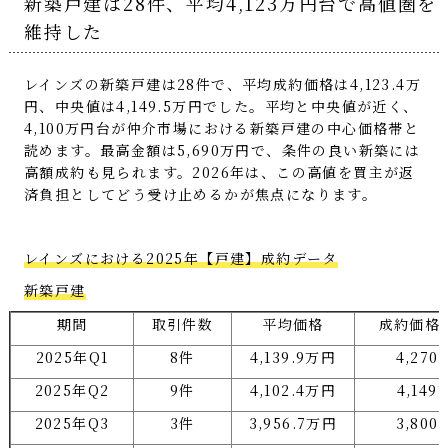
新築戸建は28件、平均4,123万円台で高値圏を
維持した
レインズの新築戸建は28件で、平均成約価格は4,123.4万
円、中央値は4,149.5万円でした。平均と中央値が近く、
4,100万円台が仲介市場における新築戸建の中心価格帯と
読めます。最高金額は5,690万円で、条件の良い新築には
高額成約も見られます。2026年は、この高値を買主が返
済負担としてどう受け止めるかが焦点になります。
レインズにおける2025年【戸建】成約データ
新築戸建
期間
取引件数
平均価格
成約価格
2025年Q1
8件
4,139.9万円
4,27
2025年Q2
9件
4,102.4万円
4,149
2025年Q3
3件
3,956.7万円
3,80