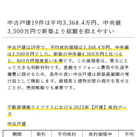
中古戸建19件は平均3,368.4万円、中央値
3,500万円で新築より総額を抑えやすい
中古戸建は19件で、平均成約価格は3,368.4万円、中央値
は3,500万円でした。新築の中央値4,300万円と比べる
と、800万円程度低い水準
です。この価格差は、買主にと
って大きな判断材料です。差額をリフォーム費用や生活予
備費に回せるため、条件の良い中古戸建は新築高値圏の受
け皿として機能します。価格差と建物状態の両方を見せる
ことが、売却戦略でも重要です。
不動産情報ライブラリにおける2025年【戸建】成約デー
タ
中古戸建
期間
取引
平均成約
成約価格中
平均