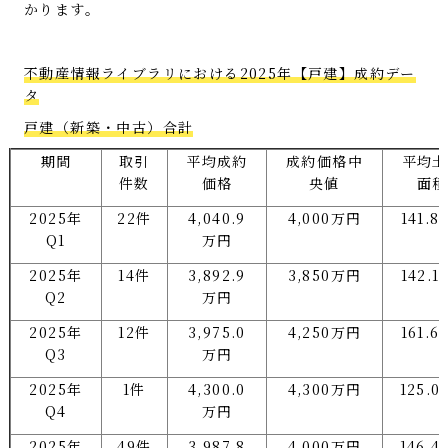
かります。
不動産情報ライブラリにおける2025年【戸建】成約デー
タ
戸建（新築・中古）合計
期間
取引
平均成約
成約価格中
平均土
件数
価格
央値
面積
2025年
22件
4,040.9
4,000万円
141.8
Q1
万円
2025年
14件
3,892.9
3,850万円
142.1
Q2
万円
2025年
12件
3,975.0
4,250万円
161.6
Q3
万円
2025年
1件
4,300.0
4,300万円
125.0
Q4
万円
2025年
49件
3,987.8
4,000万円
146.4