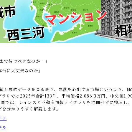
年まで待つべきなのか…」
本当に大丈夫なのか」
年実績と成約データを見る限り、急落を心配する市場というより、
では2025年合計133件、平均価格2,086.3万円、中央値1
本記事では、レインズと不動産情報ライブラリを混同せずに整理し、
グを分かりやすく解説します。
チラ
チラ