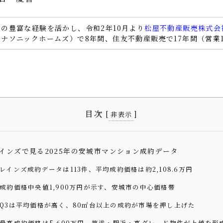
の豊富な経験を活かし、令和2年10月より
松屋不動産販売株式会
ナソニックホームズ）で8年間、住友不動産販売で17年間（営業
目次
[
]
非表示
インズで見る2025年の安城市マンション成約データ
レインズ成約データは113件、平均成約価格は約2,108.6万円
成約価格中央値1,900万円が示す、安城市の中心価格帯
Q3は平均価格が高く、80㎡台以上の成約が市場を押し上げた
最高成約価格は5,600万円、築浅・駅近・高グレード物件が上値を形