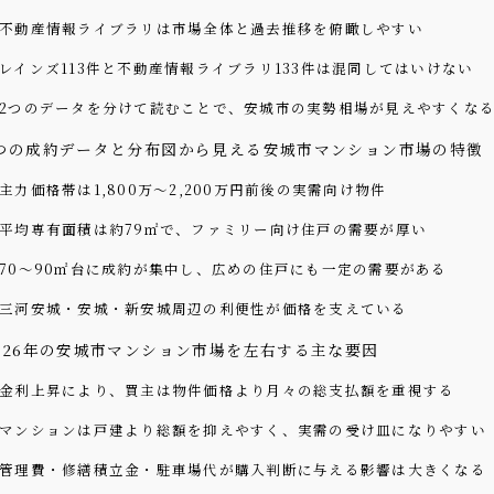
不動産情報ライブラリは市場全体と過去推移を俯瞰しやすい
レインズ113件と不動産情報ライブラリ133件は混同してはいけない
2つのデータを分けて読むことで、安城市の実勢相場が見えやすくな
つの成約データと分布図から見える安城市マンション市場の特徴
主力価格帯は1,800万〜2,200万円前後の実需向け物件
平均専有面積は約79㎡で、ファミリー向け住戸の需要が厚い
70〜90㎡台に成約が集中し、広めの住戸にも一定の需要がある
三河安城・安城・新安城周辺の利便性が価格を支えている
026年の安城市マンション市場を左右する主な要因
金利上昇により、買主は物件価格より月々の総支払額を重視する
マンションは戸建より総額を抑えやすく、実需の受け皿になりやすい
管理費・修繕積立金・駐車場代が購入判断に与える影響は大きくなる