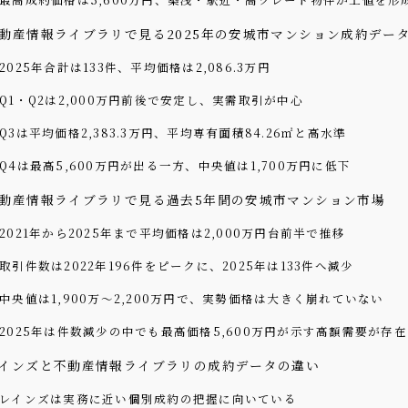
動産情報ライブラリで見る2025年の安城市マンション成約デー
2025年合計は133件、平均価格は2,086.3万円
Q1・Q2は2,000万円前後で安定し、実需取引が中心
Q3は平均価格2,383.3万円、平均専有面積84.26㎡と高水準
Q4は最高5,600万円が出る一方、中央値は1,700万円に低下
動産情報ライブラリで見る過去5年間の安城市マンション市場
2021年から2025年まで平均価格は2,000万円台前半で推移
取引件数は2022年196件をピークに、2025年は133件へ減少
中央値は1,900万〜2,200万円で、実勢価格は大きく崩れていない
2025年は件数減少の中でも最高価格5,600万円が示す高額需要が存在
インズと不動産情報ライブラリの成約データの違い
レインズは実務に近い個別成約の把握に向いている