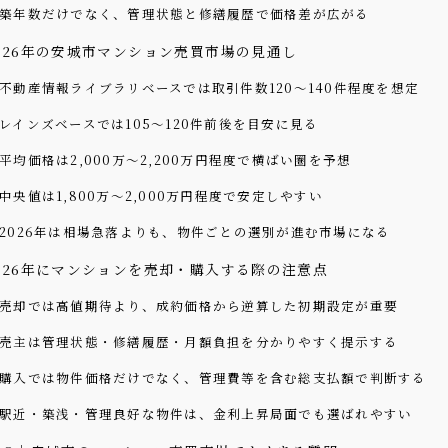
築年数だけでなく、管理状態と修繕履歴で価格差が広がる
026年の安城市マンション売買市場の見通し
不動産情報ライブラリベースでは取引件数120〜140件程度を想定
レインズベースでは105〜120件前後を目安に見る
平均価格は2,000万〜2,200万円程度で横ばい圏を予想
中央値は1,800万〜2,000万円程度で安定しやすい
2026年は相場急落よりも、物件ごとの選別が進む市場になる
026年にマンションを売却・購入する際の注意点
売却では高値期待より、成約価格から逆算した初期設定が重要
売主は管理状態・修繕履歴・月額負担を分かりやすく提示する
購入では物件価格だけでなく、管理費等を含む総支払額で判断する
駅近・築浅・管理良好な物件は、金利上昇局面でも選ばれやすい