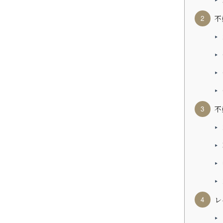
不
不
レ