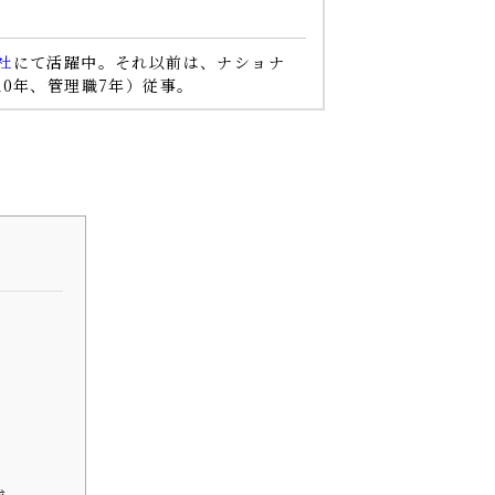
社
にて活躍中。それ以前は、ナショナ
10年、管理職7年）従事。
成