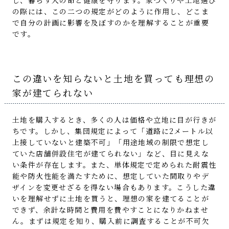
し、暮らす人の命と健康を守ります。家づくりや土地選び
の際には、この二つの規定がどのように作用し、どこま
で自分の計画に影響を及ぼすのかを理解することが重要
です。
この違いを知らないと土地を買っても理想の
家が建てられない
土地を購入するとき、多くの人は価格や立地に目が行きが
ちです。しかし、集団規定によって「道路に2メートル以
上接していないと建築不可」「用途地域の制限で想定し
ていた店舗併設住宅が建てられない」など、目に見えな
い条件が存在します。また、単体規定で定められた耐震性
能や防火性能を満たすために、想定していた間取りやデ
ザインを変更せざるを得ない場合もあります。こうした違
いを理解せずに土地を買うと、理想の家を建てることが
できず、余計な時間と費用を費やすことになりかねませ
ん。まずは規定を知り、購入前に調査することが不可欠