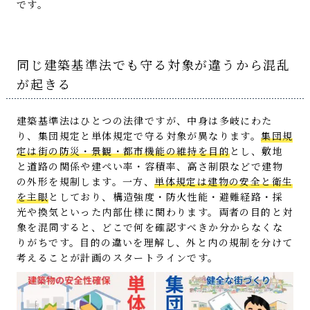
です。
同じ建築基準法でも守る対象が違うから混乱
が起きる
建築基準法はひとつの法律ですが、中身は多岐にわた
り、集団規定と単体規定で守る対象が異なります。
集団規
定は街の防災・景観・都市機能の維持を目的
とし、敷地
と道路の関係や建ぺい率・容積率、高さ制限などで建物
の外形を規制します。一方、
単体規定は建物の安全と衛生
を主眼
としており、構造強度・防火性能・避難経路・採
光や換気といった内部仕様に関わります。両者の目的と対
象を混同すると、どこで何を確認すべきか分からなくな
りがちです。目的の違いを理解し、外と内の規制を分けて
考えることが計画のスタートラインです。