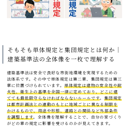
そもそも単体規定と集団規定とは何か｜
建築基準法の全体像を一枚で理解する
建築基準法は安全で良好な市街地環境を実現するための
法体系です。その中で単体規定は第二章、集団規定は第三
章に位置づけられています。
単体規定は建物の安全性や耐
火性、衛生上の基準を全国一律に定めており、どこに建
てても最低限守らなければならないルールです
。
集団規定
は都市計画法との連動のもとに地域ごとに異なる制限を
かけるもので、用途や形態、道路との関係など外部条件
を調整します
。全体像を理解することで、自分の家づくり
がどの章の規定に影響を受けるのかが見えてきます。