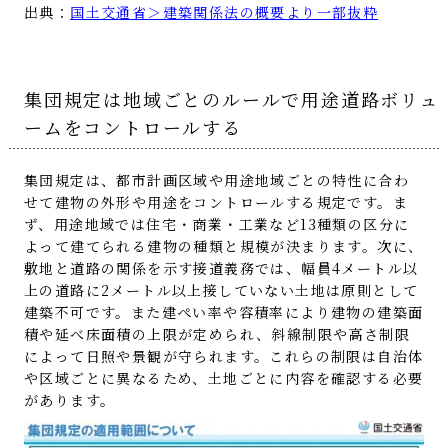
出典：
国土交通省＞建築関係法の概要より一部抜粋
集団規定は地域ごとのルールで用途道路ボリュ
ームをコントロールする
集団規定は、都市計画区域や用途地域ごとの特性に合わ
せて建物の外形や用途をコントロールする規定です。ま
ず、用途地域では住宅・商業・工業など13種類の区分に
よって建てられる建物の種類と規模が決まります。次に、
敷地と道路の関係を示す接道義務では、幅員4メートル以
上の道路に2メートル以上接していない土地は原則として
建築不可です。また建ぺい率や容積率により建物の建築面
積や延べ床面積の上限が定められ、斜線制限や高さ制限
によって日照や景観が守られます。これらの制限は自治体
や区域ごとに異なるため、土地ごとに内容を確認する必要
があります。