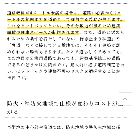
道路幅員が4メートル未満の場合は、道路中心線から2メ
ートルの範囲までを道路として提供する義務が生じます。
これをセットバックといい、その分敷地が減るため建築
面積や駐車スペースが制約されます
。また、道路と認めら
れるための条件を満たしていない「行き止まり私道」や
「農道」などに接している敷地では、そもそも建築が認
められない場合もあります。たとえ道らしくであっても、
また地目が公衆用道路であっても、建築基準法上の道路
であるかどうかは別問題です。購入前に必ず道路判定を行
い、セットバックや建築不可のリスクを把握することが
重要です。
防火・準防火地域で仕様が変わりコストが上
がる
市街地の中心部や沿道では、防火地域や準防火地域に指