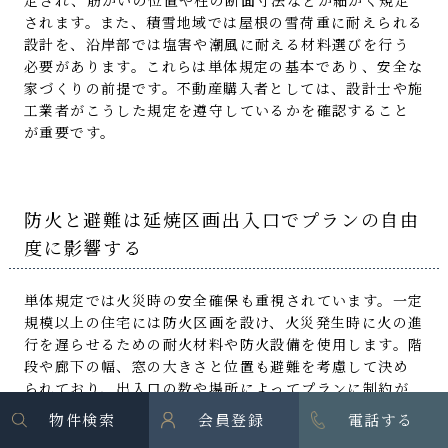
定され、筋かいの位置や柱の断面寸法などが細かく規定
されます。また、積雪地域では屋根の雪荷重に耐えられる
設計を、沿岸部では塩害や潮風に耐える材料選びを行う
必要があります。これらは単体規定の基本であり、安全な
家づくりの前提です。不動産購入者としては、設計士や施
工業者がこうした規定を遵守しているかを確認すること
が重要です。
防火と避難は延焼区画出入口でプランの自由
度に影響する
単体規定では火災時の安全確保も重視されています。一定
規模以上の住宅には防火区画を設け、火災発生時に火の進
行を遅らせるための耐火材料や防火設備を使用します。階
段や廊下の幅、窓の大きさと位置も避難を考慮して決め
られており、出入口の数や場所によってプランに制約が
生じます。また、階段を1か所にまとめる吹き抜けプラン
物件検索
会員登録
電話する
は見た目が開放的ですが、避難経路が限られるため建築