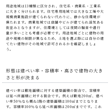
用途地域は13種類に区分され、住宅系・商業系・工業系
に大きく分けられます。住宅専用地域では大きな工場や大
規模商業施設が建てられない代わりに、静かな住環境が
保たれます。商業地域では店舗やビルが建てられ活気ある
街並みとなりますが、住環境としては夜間の騒音や通行
量が多いことも考慮が必要です。用途地域ごとに建物の用
途や規模の制限が異なるため、土地を選ぶ際には自分の建
てたい建物がその地域で許可されるかを確認しましょ
う。
形態は建ぺい率・容積率・高さで建物の大き
さと形が決まる
建ぺい率は敷地面積に対する建築面積の割合で、容積率
は延べ床面積に対する割合です。例えば敷地200㎡、建ぺ
い率50％なら概ね1階の建築面積は100㎡までとなりま
す。容積率100％なら延べ床面積は200㎡までです。これ