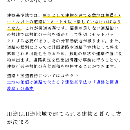
建築基準法では、
原則として建物を建てる敷地は幅員4メ
ートル以上の道路に2メートル以上接していなければなり
ません
。これが接道義務です。幅員が足りない道路沿い
の敷地では敷地の一部を道路として後退（セットバッ
ク）する必要があり、その分有効敷地が減ります。また、
道路の種別によっては計画道路や道路予定地として将来
拡幅される可能性もあるため、敷地の形状や建築位置に制
約が出ます。道路判定を建築指導課で事前に行うことで、
建築可否や敷地の有効面積を把握することができます。
道路と接道義務についてはコチラ⇒
土地の価値は道路で決まる？建築基準法の『道路と接道
義務』の基本
用途は用途地域で建てられる建物と暮らし方
が決まる