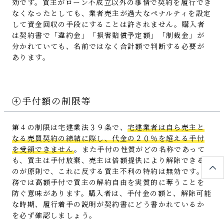
効です。買主がローン不成立以外の事情で契約を履行でき
なくなったとしても、業者売主が過大なペナルティを設定
して資金回収の手段にすることは許されません。購入者
は契約書で「違約金」「損害賠償予定額」「制裁金」が
分かれていても、名前ではなく合計額で判断する必要が
あります。
④手付額の制限等
第４の制限は宅建業法３９条で、
宅建業者は自ら売主と
なる売買契約の締結に際し、代金の２０％を超える手付
を受領できません
。また手付の性質がどの名称であって
も、買主は手付放棄、売主は倍額提供により解除できる
のが原則で、これに反する買主不利の特約は無効です。実
務では高額手付で買主の解約自由を実質的に奪うことを
防ぐ意味があります。購入者は、手付金の額と、解除可能
な時期、履行着手の説明が契約書にどう書かれているか
を必ず確認しましょう。