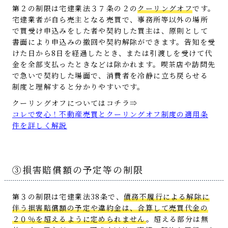
第２の制限は宅建業法３７条の２の
クーリングオフ
です。
宅建業者が自ら売主となる売買で、事務所等以外の場所
で買受け申込みをした者や契約した買主は、原則として
書面により申込みの撤回や契約解除ができます。告知を受
けた日から8日を経過したとき、または引渡しを受けて代
金を全部支払ったときなどは除かれます。喫茶店や訪問先
で急いで契約した場面で、消費者を冷静に立ち戻らせる
制度と理解すると分かりやすいです。
クーリングオフについてはコチラ⇒
コレで安心！不動産売買とクーリングオフ制度の適用条
件を詳しく解説
③損害賠償額の予定等の制限
第３の制限は宅建業法38条で、
債務不履行による解除に
伴う損害賠償額の予定や違約金は、合算して売買代金の
２０％を超えるように定められません
。超える部分は無