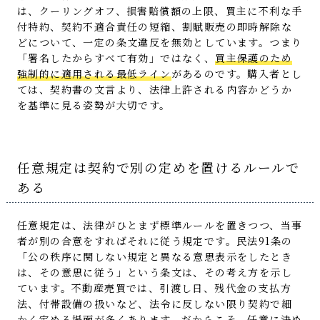
は、クーリングオフ、損害賠償額の上限、買主に不利な手
付特約、契約不適合責任の短縮、割賦販売の即時解除な
どについて、一定の条文違反を無効としています。つまり
「署名したからすべて有効」ではなく、
買主保護のため
強制的に適用される最低ライン
があるのです。購入者とし
ては、契約書の文言より、法律上許される内容かどうか
を基準に見る姿勢が大切です。
任意規定は契約で別の定めを置けるルールで
ある
任意規定は、法律がひとまず標準ルールを置きつつ、当事
者が別の合意をすればそれに従う規定です。民法91条の
「公の秩序に関しない規定と異なる意思表示をしたとき
は、その意思に従う」という条文は、その考え方を示し
ています。不動産売買では、引渡し日、残代金の支払方
法、付帯設備の扱いなど、法令に反しない限り契約で細
かく定める場面が多くあります。だからこそ、任意に決め