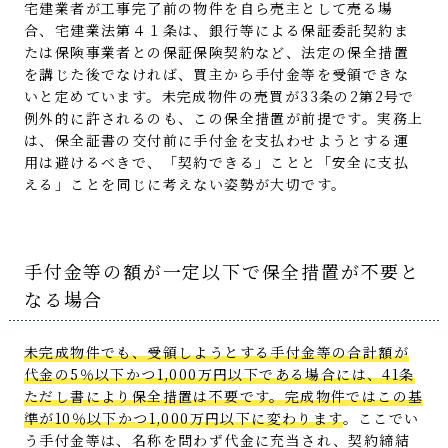
宅建業者が工事完了前の物件を自ら売主として売る場
合、宅建業法第４１条は、銀行等による保証委託契約ま
たは保険事業者との保証保険契約など、法定の保全措置
を講じた後でなければ、買主から手付金等を受領できな
いと定めています。未完成物件の売買が33条の2第2号で
例外的に許されるのも、この保全措置が前提です。実務上
は、保全証書の交付前に手付金を支払わせようとする運
用は避けるべきで、「契約できる」ことと「安全に支払
える」ことを同じに考えない姿勢が大切です。
手付金等の額が一定以下で保全措置が不要と
なる場合
未完成物件でも、受領しようとする手付金等の合計額が
代金の5％以下かつ1,000万円以下である場合には、41条
ただし書により保全措置は不要です。完成物件ではこの基
準が10％以下かつ1,000万円以下に変わります
。ここでい
う手付金等は、名称を問わず代金に充当され、契約締結