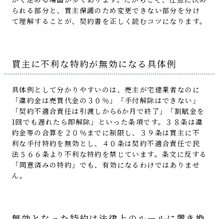
られる部分と、買主保護のため変更できない部分を分け
て理解することが、契約書を正しく読むコツになります。
買主に不利な特約が無効になる具体例
具体例として分かりやすいのは、売主が宅建業者なのに
「違約金は売買代金の３０％」「手付解除はできない」
「契約不適合責任は引渡しから6か月で終了」「割賦金を
1回でも遅れたら即解除」といった条項です。３８条は違
約金等の合算を２０％までに制限し、３９条は買主に不
利な手付特約を無効とし、４０条は契約不適合責任で民
法５６６条より不利な特約を禁じています。条文に反する
「同意済みの特約」でも、有効になるわけではありませ
ん。
無効となった特約は法律上のルールに置き換