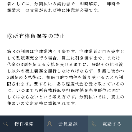
者としては、分割払いの契約書で「即時解除」「即時全
額請求」の文言があれば特に注意が必要です。
⑧所有権留保等の禁止
第８の制限は宅建業法４３条です。宅建業者が自ら売主と
して割賦販売を行う場合、買主に引き渡すまで、または
代金の3割を超える支払を受けるまでに、登記その他引渡
し以外の売主義務を履行しなければならず、引渡し後かつ
3割超の支払後は、担保目的で物件を譲り受けることも制
限されます。要するに、ある程度代金を受け取っているの
に、いつまでも所有権移転や担保関係を売主優位に固定
してはならないという考え方です。分割払いでは、買主の
住まいの安定が特に重視されます。
物件検索
会員登録
電話する