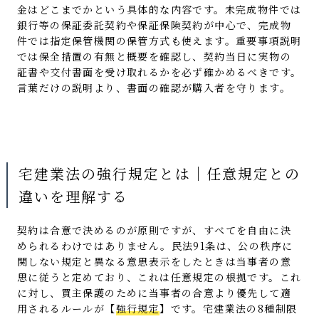
金はどこまでかという具体的な内容です。未完成物件では
銀行等の保証委託契約や保証保険契約が中心で、完成物
件では指定保管機関の保管方式も使えます。重要事項説明
では保全措置の有無と概要を確認し、契約当日に実物の
証書や交付書面を受け取れるかを必ず確かめるべきです。
言葉だけの説明より、書面の確認が購入者を守ります。
宅建業法の強行規定とは｜任意規定との
違いを理解する
契約は合意で決めるのが原則ですが、すべてを自由に決
められるわけではありません。民法91条は、公の秩序に
関しない規定と異なる意思表示をしたときは当事者の意
思に従うと定めており、これは任意規定の根拠です。これ
に対し、買主保護のために当事者の合意より優先して適
用されるルールが【
強行規定
】
です。宅建業法の8種制限