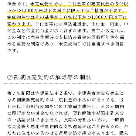
保全です。
未完成物件では、手付金等が売買代金の５％以
下かつ1,000万円以下の場合に限って保全措置が不要で、
完成物件ではその基準が１０％以下かつ1,000万円以下に
変わります
。手付金等には申込証拠金、手付金、内金、中
間金など代金充当金が広く含まれます。買主から見れば、
この制度は売主倒産時に支払済み資金の回収可能性を高
める重要な制度であり、未完成物件では重視すべき項目
です。
⑦割賦販売契約の解除等の制限
第７の制限は宅建業法４２条で、宅建業者が自ら売主と
なる割賦販売契約では、賦払金の不払いがあっても、３
０日以上の相当期間を定めて書面で催告し、その期間内
に履行がない場合でなければ、契約解除や期限未到来分
の一括請求はできません。長期の分割払いでは、一時的
な資金繰り悪化や事務的な支払遅延が起こり得るため、た
だちに住まいを失わせる運用を防ぐ趣旨があります。購入