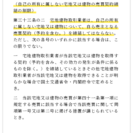
（自己の所有に属しない宅地又は建物の売買契約締
結の制限）
第三十三条の二
宅地建物取引業者は、自己の所有
に属しない宅地又は建物について、自ら売主となる
売買契約（予約を含む。）を締結してはならない
。
ただし、次の各号のいずれかに該当する場合は、こ
の限りでない。
一 宅地建物取引業者が当該宅地又は建物を取得す
る契約（予約を含み、その効力の発生が条件に係る
ものを除く。）を締結しているときその他宅地建物
取引業者が当該宅地又は建物を取得できることが明
らかな場合で国土交通省令・内閣府令で定めると
き。
二 当該宅地又は建物の売買が第四十一条第一項に
規定する売買に該当する場合で当該売買に関して同
項第一号又は第二号に掲げる措置が講じられている
とき。