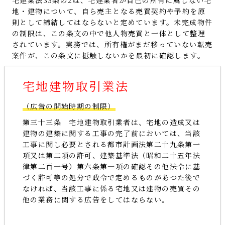
宅建業法33条の2は、宅建業者が自己の所有に属しない宅
地・建物について、自ら売主となる売買契約や予約を原
則として締結してはならないと定めています。未完成物件
の制限は、この条文の中で他人物売買と一体として整理
されています。実務では、所有権がまだ移っていない転売
案件が、この条文に抵触しないかを最初に確認します。
宅地建物取引業法
（広告の開始時期の制限）
第三十三条 宅地建物取引業者は、宅地の造成又は
建物の建築に関する工事の完了前においては、当該
工事に関し必要とされる都市計画法第二十九条第一
項又は第二項の許可、建築基準法（昭和二十五年法
律第二百一号）第六条第一項の確認その他法令に基
づく許可等の処分で政令で定めるものがあつた後で
なければ、当該工事に係る宅地又は建物の売買その
他の業務に関する広告をしてはならない。