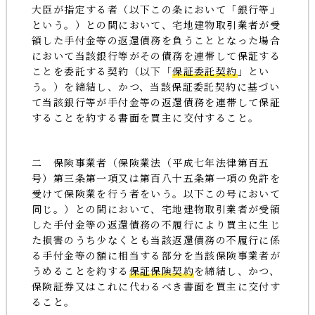
大臣が指定する者（以下この条において「銀行等」
という。）との間において、宅地建物取引業者が受
領した手付金等の返還債務を負うこととなった場合
において当該銀行等がその債務を連帯して保証する
ことを委託する契約（以下「
保証委託契約
」とい
う。）を締結し、かつ、当該保証委託契約に基づい
て当該銀行等が手付金等の返還債務を連帯して保証
することを約する書面を買主に交付すること。
二 保険事業者（保険業法（平成七年法律第百五
号）第三条第一項又は第百八十五条第一項の免許を
受けて保険業を行う者をいう。以下この号において
同じ。）との間において、宅地建物取引業者が受領
した手付金等の返還債務の不履行により買主に生じ
た損害のうち少なくとも当該返還債務の不履行に係
る手付金等の額に相当する部分を当該保険事業者が
うめることを約する
保証保険契約
を締結し、かつ、
保険証券又はこれに代わるべき書面を買主に交付す
ること。