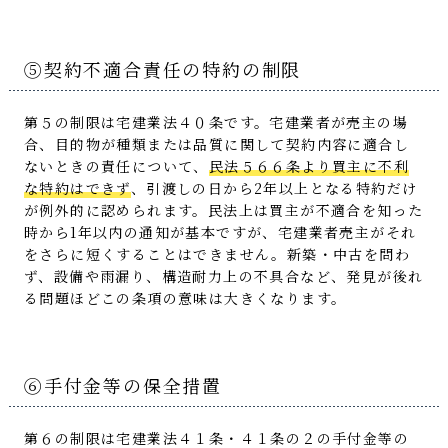
⑤契約不適合責任の特約の制限
第５の制限は宅建業法４０条です。宅建業者が売主の場
合、目的物が種類または品質に関して契約内容に適合し
ないときの責任について、
民法５６６条より買主に不利
な特約はできず
、引渡しの日から2年以上となる特約だけ
が例外的に認められます。民法上は買主が不適合を知った
時から1年以内の通知が基本ですが、宅建業者売主がそれ
をさらに短くすることはできません。新築・中古を問わ
ず、設備や雨漏り、構造耐力上の不具合など、発見が後れ
る問題ほどこの条項の意味は大きくなります。
⑥手付金等の保全措置
第６の制限は宅建業法４１条・４１条の２の手付金等の