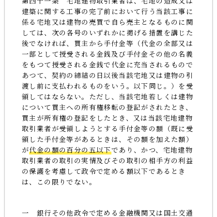
第四十一条 宅地建物取引業者は、宅地の造成又は
建築に関する工事の完了前において行う当該工事に
係る宅地又は建物の売買で自ら売主となるものに関
しては、次の各号のいずれかに掲げる措置を講じた
後でなければ、買主から手付金等（代金の全部又は
一部として授受される金銭及び手付金その他の名義
をもつて授受される金銭で代金に充当されるもので
あつて、契約の締結の日以後当該宅地又は建物の引
渡し前に支払われるものをいう。以下同じ。）を受
領してはならない。ただし、当該宅地若しくは建物
について買主への所有権移転の登記がされたとき、
買主が所有権の登記をしたとき、又は当該宅地建物
取引業者が受領しようとする手付金等の額（既に受
領した手付金等があるときは、その額を加えた額）
が
代金の額の百分の五以下
であり、かつ、宅地建物
取引業者の取引の実情及びその取引の相手方の利益
の保護を考慮して政令で定める額以下であるとき
は、この限りでない。
一 銀行その他政令で定める金融機関又は国土交通