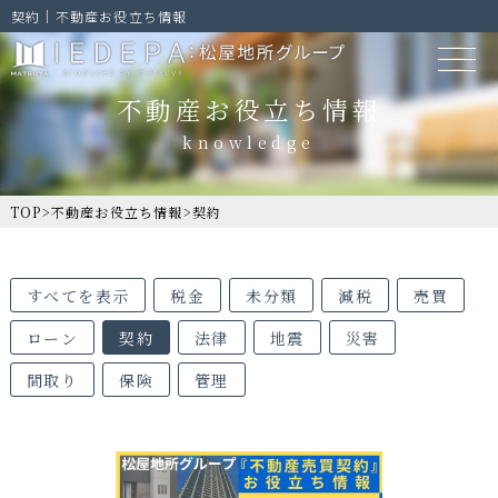
契約｜不動産お役立ち情報
不動産お役立ち情報
TOP
>
不動産お役立ち情報
>
契約
すべてを表示
税金
未分類
減税
売買
ローン
契約
法律
地震
災害
間取り
保険
管理