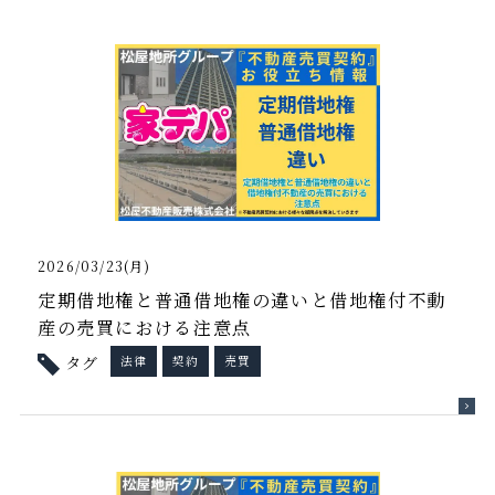
2026/03/23(月)
定期借地権と普通借地権の違いと借地権付不動
産の売買における注意点
タグ
法律
契約
売買