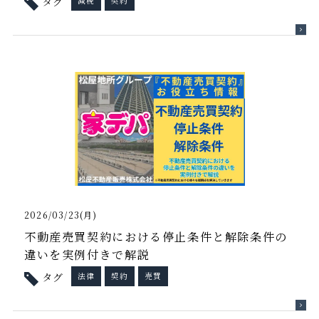
タグ
減税
契約
2026/03/23(月)
不動産売買契約における停止条件と解除条件の
違いを実例付きで解説
タグ
法律
契約
売買