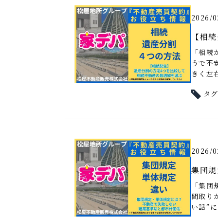
2026/0
【相続
「相続
うで不
きく左右
タ
2026/0
集団規
「集団
間取り
い話”に