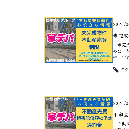
2026/0
未完成
「未完
めに、
や、宅建
タ
2026/0
不動産
「不動