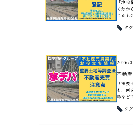
「地役
く分か
じるもの
タ
2026/0
不動産
「重要
も、何
島などで
タ