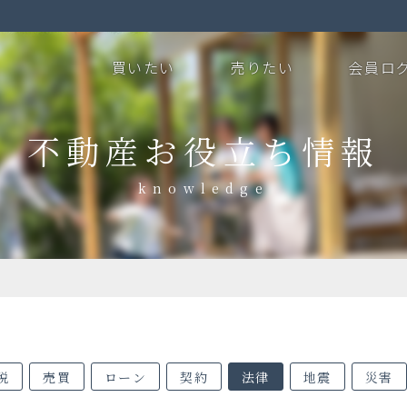
買いたい
売りたい
会員ロ
不動産お役立ち情報
税
売買
ローン
契約
法律
地震
災害