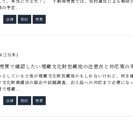
して、本当に大丈夫？」 不動産売買では、契約違反による解除
の予定...
法律
契約
売買
グ
4/23(木)
売買で確認したい埋蔵文化財包蔵地の注意点と対応策の
うとしている土地が埋蔵文化財包蔵地かもしれないけれど、何を確
で文化財保護法の届出や試掘調査、出土品への対応まで必要にな
で埋蔵...
法律
契約
売買
グ