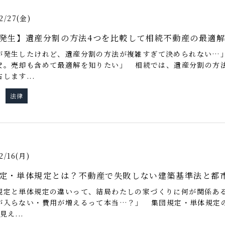
2/27(金)
発生】遺産分割の方法4つを比較して相続不動産の最適
が発生したけれど、遺産分割の方法が複雑すぎて決められない…」
安。売却も含めて最適解を知りたい」 相続では、遺産分割の方
します...
法律
グ
2/16(月)
定・単体規定とは？不動産で失敗しない建築基準法と都
規定と単体規定の違いって、結局わたしの家づくりに何が関係ある
が入らない・費用が増えるって本当…？」 集団規定・単体規定
見え...