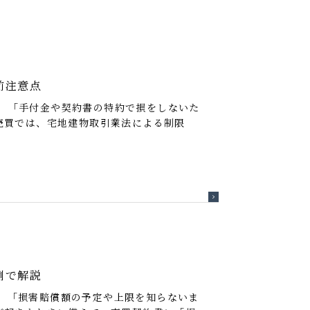
前注意点
 「手付金や契約書の特約で損をしないた
売買では、宅地建物取引業法による制限
例で解説
 「損害賠償額の予定や上限を知らないま