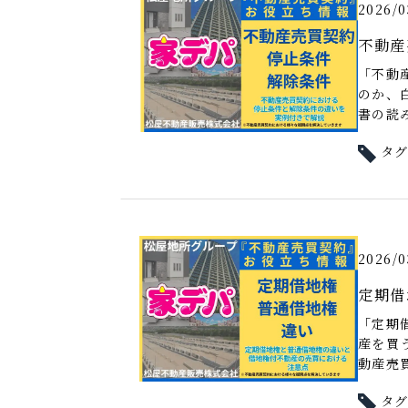
2026/0
不動産
「不動
のか、
書の読み
タ
2026/0
定期借
「定期
産を買
動産売買
タ