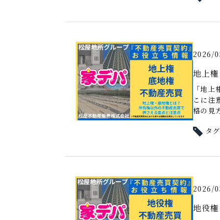
2026/0
地上権
「地上
こに注
格の見方
タ
2026/0
地役権