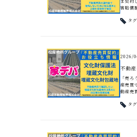
ま契約
害賠償額
タ
2026/0
不動産
「売ろ
産売買
動産売買
タ