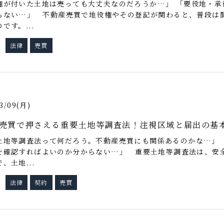
権が付いた土地は売っても大丈夫なのだろうか…」 「要役地・承
らない…」 不動産売買で地役権やその登記が関わると、普段は
です。...
法律
売買
グ
3/09(月)
売買で押さえる重要土地等調査法！注視区域と届出の基
土地等調査法って何だろう。不動産売買にも関係あるのかな…」 
を確認すればよいのか分からない…」 重要土地等調査法は、安
、土地...
法律
契約
売買
グ