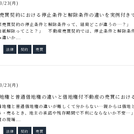
3/23(月)
売買契約における停止条件と解除条件の違いを実例付き
産売買契約の停止条件と解除条件って、結局どこが違うの…？」 
白紙解除ってこと？」 不動産売買契約では、停止条件と解除条
違いか...
法律
契約
売買
グ
3/23(月)
地権と普通借地権の違いと借地権付不動産の売買におけ
借地権と普通借地権の違いが難しくて分からない…親からは借地
う・売るとき、地主の承諾や残存期間で不利にならないか不安…
の現場...
法律
契約
売買
グ