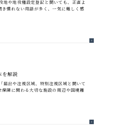
役地や地役権設定登記と聞いても、正直よ
聞き慣れない用語が多く、一気に難しく感
本を解説
「届出や注視区域、特別注視区域と聞いて
全保障に関わる大切な施設の周辺や国境離